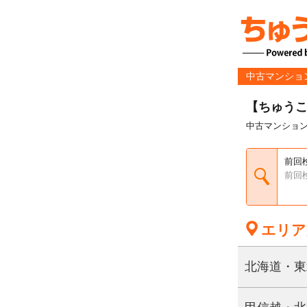
中古マンショ
【ちゅう
中古マンショ
前回
前回
エリア
を選択してください
佐賀
北海道・東