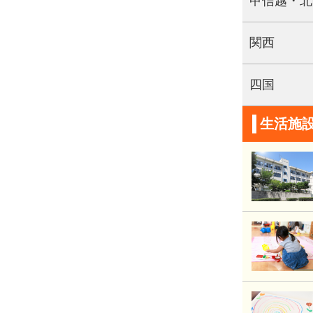
熊本
甲信越・北
宮崎
関西
沖縄
四国
生活施