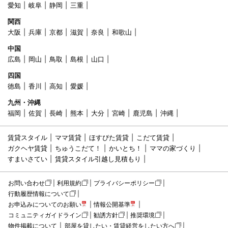
愛知
岐阜
静岡
三重
関西
大阪
兵庫
京都
滋賀
奈良
和歌山
中国
広島
岡山
鳥取
島根
山口
四国
徳島
香川
高知
愛媛
九州・沖縄
福岡
佐賀
長崎
熊本
大分
宮崎
鹿児島
沖縄
賃貸スタイル
ママ賃貸
ほすぴた賃貸
こだて賃貸
ガクヘヤ賃貸
ちゅうこだて！
かいとち！
ママの家づくり
すまいさてい
賃貸スタイル引越し見積もり
お問い合わせ
利用規約
プライバシーポリシー
行動履歴情報について
お申込みについてのお願い
情報公開基準
コミュニティガイドライン
勧誘方針
推奨環境
物件掲載について
部屋を貸したい・賃貸経営をしたい方へ