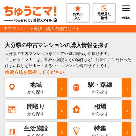
お気に
最近見た
入り
物件
MENU
中古マンション選び・購入の専門サイト
大分県の中古マンションの購入情報を探す
大分県の中古マンションをエリアや周辺施設から探せます。
「ちゅうこマ！」は、学校や病院近くの物件など、利便性にこだわった
住まい探しをサポートする中古マンション専門サイトです。
検索方法を選択してください
地域
駅・路線
から探す
から探す
間取り
相場
から探す
から探す
生活施設
特集
から探す
から探す