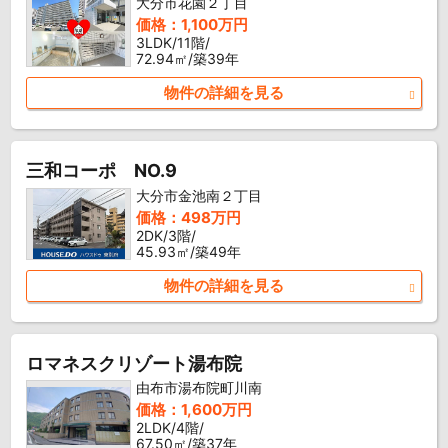
大分市花園２丁目
価格：1,100万円
3LDK/11階/
72.94㎡/築39年
物件の詳細を見る
三和コーポ NO.9
大分市金池南２丁目
価格：498万円
2DK/3階/
45.93㎡/築49年
物件の詳細を見る
ロマネスクリゾート湯布院
由布市湯布院町川南
価格：1,600万円
2LDK/4階/
67.50㎡/築37年