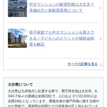
中古マンションの耐震性能は大丈夫？
見極め方と新耐震基準について
母子家庭でも中古マンションを購入で
きる！子どもへのメリットや補助金制
度を解説
すべての記事を見る
大分県について
大分県は九州地方に位置する県で、県庁所在地は大分市。6,
340.73k㎡の面積は全国22位で、人口およそ1,122,000人は
全国34位となっています。豊後水道や瀬戸内海に接する穏や
かな気候で、湯布院や別府などの温泉地が広く知られていま