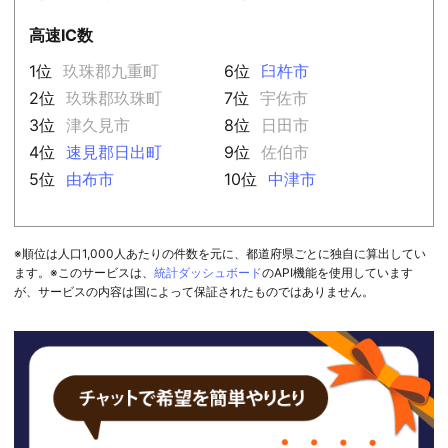
高速IC数
1位
玖珠郡九重町
6位
臼杵市
2位
玖珠郡玖珠町
7位
宇佐市
3位
津久見市
8位
日田市
4位
速見郡日出町
9位
佐伯市
5位
由布市
10位
中津市
※順位は人口1,000人あたりの件数を元に、都道府県ごとに独自に算出してい
ます。※このサービスは、
統計ダッシュボード
のAPI機能を使用しています
が、サービスの内容は国によって保証されたものではありません。