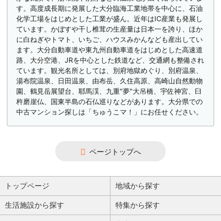
す。高度成長期に発展した大分臨海工業地帯を中心に、石油
化学工場をはじめとした工業が盛ん。近年はIC産業も発展し
ています。かぼすや干し椎茸の生産量は日本一を誇り、ほか
に白ねぎやトマト、いちご、ハウスみかんなども産出してい
ます。大分自動車道や東九州自動車道をはじめとした高速道
路、大分空港、JRを中心とした鉄道など、交通網も整備され
ています。観光名所としては、別府地獄めぐり、別府温泉、
湯布院温泉、日田温泉、由布岳、久住高原、高崎山自然動物
園、鶴見岳展望台、耶馬渓、九重"夢"大吊橋、宇佐神宮、臼
杵磨崖仏、国東半島の石仏巡りなどがあります。大分県での
中古マンション探しは「ちゅうこマ！」にお任せください。
ページトップへ
トップページ
地域から探す
生活施設から探す
特集から探す