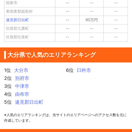
国東市
--
--
--
東国東郡姫島村
--
--
--
速見郡日出町
--
90万円
--
玖珠郡九重町
--
--
--
玖珠郡玖珠町
--
--
--
大分県で人気のエリアランキング
1位
大分市
6位
臼杵市
2位
別府市
3位
中津市
4位
由布市
5位
速見郡日出町
※人気のエリアランキングは、当サイトのエリアページへのアクセス数を元に
作成しています。