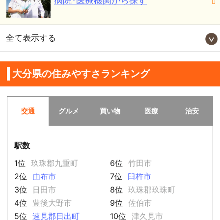
病院･医療機関から探す
全て表示する
大分県の住みやすさランキング
交通
グルメ
買い物
医療
治安
駅数
1位
玖珠郡九重町
6位
竹田市
2位
由布市
7位
臼杵市
3位
日田市
8位
玖珠郡玖珠町
4位
豊後大野市
9位
佐伯市
5位
速見郡日出町
10位
津久見市