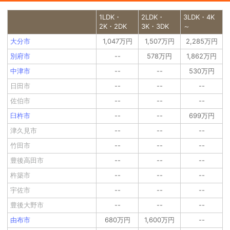
1LDK・
2LDK・
3LDK・4K
2K・2DK
3K・3DK
～
大分市
1,047万円
1,507万円
2,285万円
別府市
--
578万円
1,862万円
中津市
--
--
530万円
日田市
--
--
--
佐伯市
--
--
--
臼杵市
--
--
699万円
津久見市
--
--
--
竹田市
--
--
--
豊後高田市
--
--
--
杵築市
--
--
--
宇佐市
--
--
--
豊後大野市
--
--
--
由布市
680万円
1,600万円
--