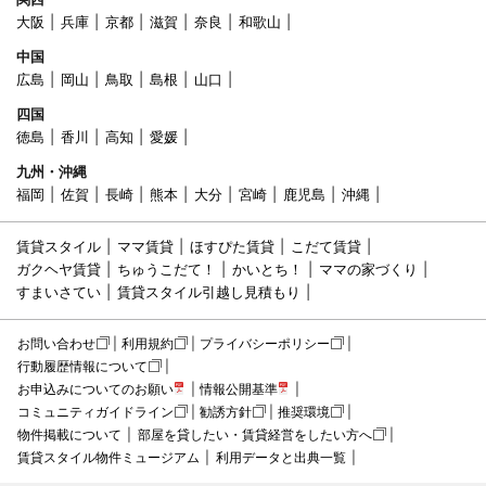
大阪
兵庫
京都
滋賀
奈良
和歌山
中国
広島
岡山
鳥取
島根
山口
四国
徳島
香川
高知
愛媛
九州・沖縄
福岡
佐賀
長崎
熊本
大分
宮崎
鹿児島
沖縄
賃貸スタイル
ママ賃貸
ほすぴた賃貸
こだて賃貸
ガクヘヤ賃貸
ちゅうこだて！
かいとち！
ママの家づくり
すまいさてい
賃貸スタイル引越し見積もり
お問い合わせ
利用規約
プライバシーポリシー
行動履歴情報について
お申込みについてのお願い
情報公開基準
コミュニティガイドライン
勧誘方針
推奨環境
物件掲載について
部屋を貸したい・賃貸経営をしたい方へ
賃貸スタイル物件ミュージアム
利用データと出典一覧