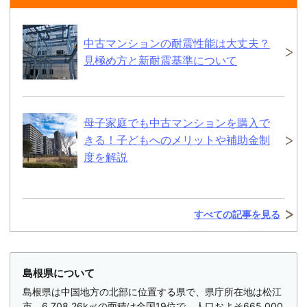
中古マンションの耐震性能は大丈夫？
見極め方と新耐震基準について
母子家庭でも中古マンションを購入で
きる！子どもへのメリットや補助金制
度を解説
すべての記事を見る
島根県について
島根県は中国地方の北部に位置する県で、県庁所在地は松江
市。6,708.26k㎡の面積は全国19位で、人口およそ665,000