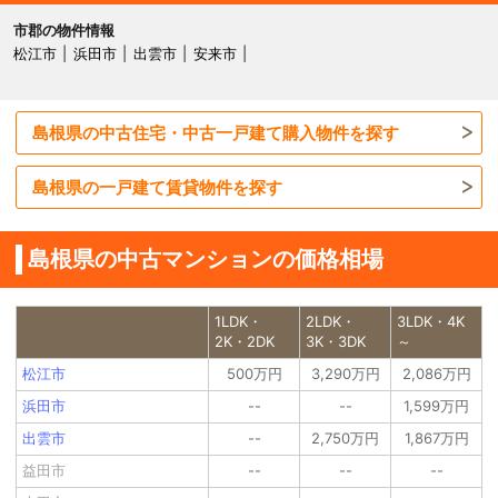
市郡の物件情報
松江市
浜田市
出雲市
安来市
島根県の中古住宅・中古一戸建て購入物件を探す
島根県の一戸建て賃貸物件を探す
島根県の中古マンションの価格相場
1LDK・
2LDK・
3LDK・4K
2K・2DK
3K・3DK
～
松江市
500万円
3,290万円
2,086万円
浜田市
--
--
1,599万円
出雲市
--
2,750万円
1,867万円
益田市
--
--
--