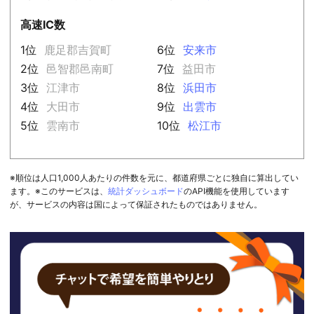
高速IC数
1位
鹿足郡吉賀町
6位
安来市
2位
邑智郡邑南町
7位
益田市
3位
江津市
8位
浜田市
4位
大田市
9位
出雲市
5位
雲南市
10位
松江市
※順位は人口1,000人あたりの件数を元に、都道府県ごとに独自に算出してい
ます。※このサービスは、
統計ダッシュボード
のAPI機能を使用しています
が、サービスの内容は国によって保証されたものではありません。