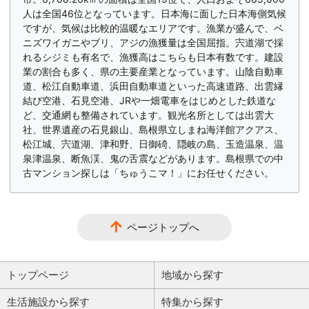
人は全国46位となっています。日本海に面した日本海側気候
ですが、気候は比較的温暖なエリアです。漁業が盛んで、ベ
ニズワイガニやブリ、アジの漁獲量は全国屈指。宍道湖で採
れるシジミも有名で、漁獲高はこちらも日本有数です。建設
業の割合も多く、県の主要産業となっています。山陰自動車
道、松江自動車道、浜田自動車道といった高速道路、出雲縁
結び空港、石見空港、JRや一畑電車をはじめとした鉄道な
ど、交通網も整備されています。観光名所としては出雲大
社、世界遺産の石見銀山、島根県立しまね海洋館アクアス、
松江城、宍道湖、津和野、日御碕、隠岐の島、玉造温泉、温
泉津温泉、断魚渓、鬼の舌震などがあります。島根県での中
古マンション探しは「ちゅうこマ！」にお任せください。
ページトップへ
トップページ
地域から探す
生活施設から探す
特集から探す