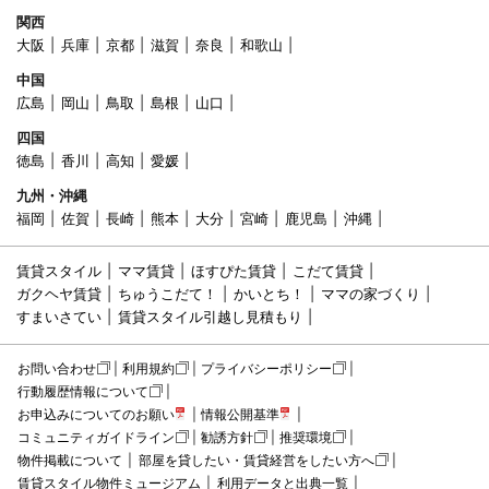
関西
大阪
兵庫
京都
滋賀
奈良
和歌山
中国
広島
岡山
鳥取
島根
山口
四国
徳島
香川
高知
愛媛
九州・沖縄
福岡
佐賀
長崎
熊本
大分
宮崎
鹿児島
沖縄
賃貸スタイル
ママ賃貸
ほすぴた賃貸
こだて賃貸
ガクヘヤ賃貸
ちゅうこだて！
かいとち！
ママの家づくり
すまいさてい
賃貸スタイル引越し見積もり
お問い合わせ
利用規約
プライバシーポリシー
行動履歴情報について
お申込みについてのお願い
情報公開基準
コミュニティガイドライン
勧誘方針
推奨環境
物件掲載について
部屋を貸したい・賃貸経営をしたい方へ
賃貸スタイル物件ミュージアム
利用データと出典一覧