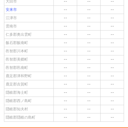
大田市
--
--
--
安来市
--
--
--
江津市
--
--
--
雲南市
--
--
--
仁多郡奥出雲町
--
--
--
飯石郡飯南町
--
--
--
邑智郡川本町
--
--
--
邑智郡美郷町
--
--
--
邑智郡邑南町
--
--
--
鹿足郡津和野町
--
--
--
鹿足郡吉賀町
--
--
--
隠岐郡海士町
--
--
--
隠岐郡西ノ島町
--
--
--
隠岐郡知夫村
--
--
--
隠岐郡隠岐の島町
--
--
--