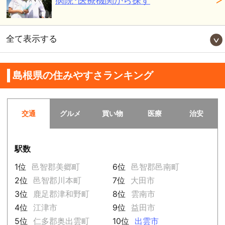
病院･医療機関から探す
全て表示する
島根県の住みやすさランキング
交通
グルメ
買い物
医療
治安
駅数
1位
邑智郡美郷町
6位
邑智郡邑南町
2位
邑智郡川本町
7位
大田市
3位
鹿足郡津和野町
8位
雲南市
4位
江津市
9位
益田市
5位
仁多郡奥出雲町
10位
出雲市