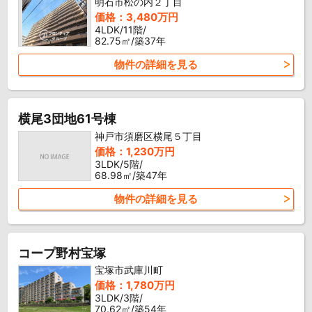
明石市松の内２丁目
価格：3,480万円
4LDK/11階/
82.75㎡/築37年
物件の詳細を見る
横尾3団地61号棟
神戸市須磨区横尾５丁目
価格：1,230万円
3LDK/5階/
68.98㎡/築47年
物件の詳細を見る
コープ野村宝塚
宝塚市武庫川町
価格：1,780万円
3LDK/3階/
70.62㎡/築54年