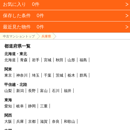
お気に入り
0件
保存した条件
0件
最近見た物件
0件
中古マンショントップ
兵庫県
都道府県一覧
北海道・東北
北海道
青森
岩手
宮城
秋田
山形
福島
関東
東京
神奈川
埼玉
千葉
茨城
栃木
群馬
甲信越・北陸
山梨
新潟
長野
富山
石川
福井
東海
愛知
岐阜
静岡
三重
関西
大阪
兵庫
京都
滋賀
奈良
和歌山