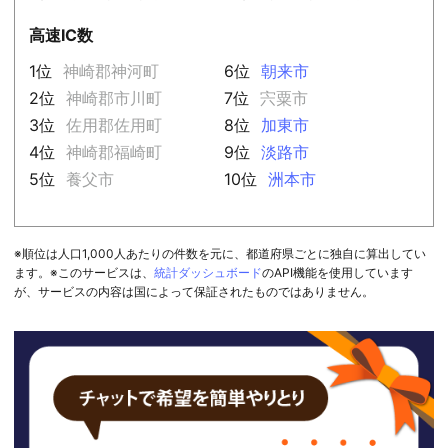
高速IC数
1位
神崎郡神河町
6位
朝来市
2位
神崎郡市川町
7位
宍粟市
3位
佐用郡佐用町
8位
加東市
4位
神崎郡福崎町
9位
淡路市
5位
養父市
10位
洲本市
※順位は人口1,000人あたりの件数を元に、都道府県ごとに独自に算出してい
ます。※このサービスは、
統計ダッシュボード
のAPI機能を使用しています
が、サービスの内容は国によって保証されたものではありません。