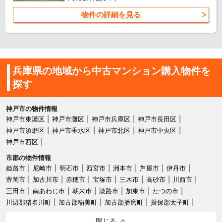
物件の詳細を見る
兵庫県の地域から中古マンション購入物件を
探す
神戸市の物件情報
神戸市東灘区
神戸市灘区
神戸市兵庫区
神戸市長田区
神戸市須磨区
神戸市垂水区
神戸市北区
神戸市中央区
神戸市西区
市郡の物件情報
姫路市
尼崎市
明石市
西宮市
洲本市
芦屋市
伊丹市
豊岡市
加古川市
赤穂市
宝塚市
三木市
高砂市
川西市
三田市
南あわじ市
朝来市
淡路市
加東市
たつの市
川辺郡猪名川町
加古郡稲美町
加古郡播磨町
揖保郡太子町
閉じる