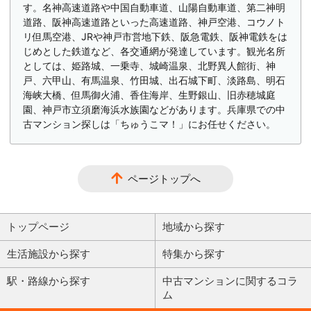
す。名神高速道路や中国自動車道、山陽自動車道、第二神明
道路、阪神高速道路といった高速道路、神戸空港、コウノト
リ但馬空港、JRや神戸市営地下鉄、阪急電鉄、阪神電鉄をは
じめとした鉄道など、各交通網が発達しています。観光名所
としては、姫路城、一乗寺、城崎温泉、北野異人館街、神
戸、六甲山、有馬温泉、竹田城、出石城下町、淡路島、明石
海峡大橋、但馬御火浦、香住海岸、生野銀山、旧赤穂城庭
園、神戸市立須磨海浜水族園などがあります。兵庫県での中
古マンション探しは「ちゅうこマ！」にお任せください。
ページトップへ
トップページ
地域から探す
生活施設から探す
特集から探す
駅・路線から探す
中古マンションに関するコラ
ム