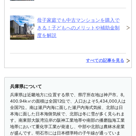
母子家庭でも中古マンションを購入で
きる！子どもへのメリットや補助金制
度を解説
すべての記事を見る
兵庫県について
兵庫県は近畿地方に位置する県で、県庁所在地は神戸市。8,
400.94k㎡の面積は全国12位で、人口およそ5,434,000人は
全国7位。南は瀬戸内海に面した瀬戸内海式気候、北部は日
本海に面した日本海側気候で、北部は冬に雪が多く見られま
す。南東部大阪湾沿岸の阪神工業地帯や南部の播磨臨海工業
地帯において重化学工業が発達し、中部や北部は農林水産業
が盛んです。明石市には日本標準時の子午線が通っていま