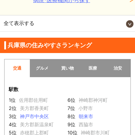
病院･医療機関から探す
全て表示する
兵庫県の住みやすさランキング
交通
グルメ
買い物
医療
治安
駅数
1位
佐用郡佐用町
6位
神崎郡神河町
2位
美方郡香美町
7位
小野市
3位
神戸市中央区
8位
朝来市
4位
美方郡新温泉町
9位
西脇市
5位
赤穂郡上郡町
10位
神崎郡市川町