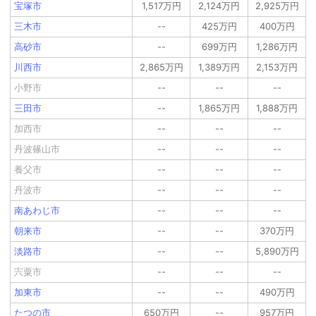
宝塚市
1,517万円
2,124万円
2,925万円
三木市
--
425万円
400万円
高砂市
--
699万円
1,286万円
川西市
2,865万円
1,389万円
2,153万円
小野市
--
--
--
三田市
--
1,865万円
1,888万円
加西市
--
--
--
丹波篠山市
--
--
--
養父市
--
--
--
丹波市
--
--
--
南あわじ市
--
--
--
朝来市
--
--
370万円
淡路市
--
--
5,890万円
宍粟市
--
--
--
加東市
--
--
490万円
たつの市
650万円
--
957万円