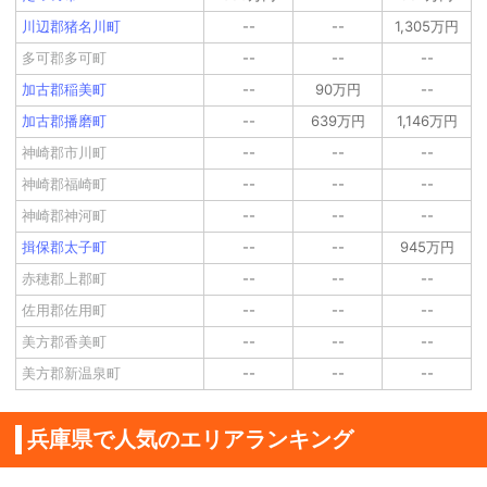
川辺郡猪名川町
--
--
1,305万円
多可郡多可町
--
--
--
加古郡稲美町
--
90万円
--
加古郡播磨町
--
639万円
1,146万円
神崎郡市川町
--
--
--
神崎郡福崎町
--
--
--
神崎郡神河町
--
--
--
揖保郡太子町
--
--
945万円
赤穂郡上郡町
--
--
--
佐用郡佐用町
--
--
--
美方郡香美町
--
--
--
美方郡新温泉町
--
--
--
兵庫県で人気のエリアランキング