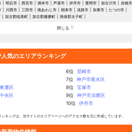
市
明石市
西宮市
洲本市
芦屋市
伊丹市
豊岡市
加古川市
赤穂
市
川西市
三田市
南あわじ市
朝来市
淡路市
加東市
たつの市
町
加古郡稲美町
加古郡播磨町
揖保郡太子町
閉じる
で人気のエリアランキング
6位
尼崎市
7位
神戸市垂水区
東灘区
8位
宝塚市
中央区
9位
神戸市須磨区
10位
伊丹市
ランキングは、当サイトのエリアページへのアクセス数を元に作成しています。