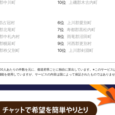
郡中川町
10位
上磯郡木古内町
郡占冠村
6位
上川郡愛別町
郡北竜町
7位
寿都郡黒松内町
郡中札内村
8位
雨竜郡沼田町
郡幌延町
9位
河西郡更別村
郡秩父別町
10位
上川郡剣淵町
,000人あたりの件数を元に、都道府県ごとに独自に算出しています。※このサービス
I機能を使用していますが、サービスの内容は国によって保証されたものではありま