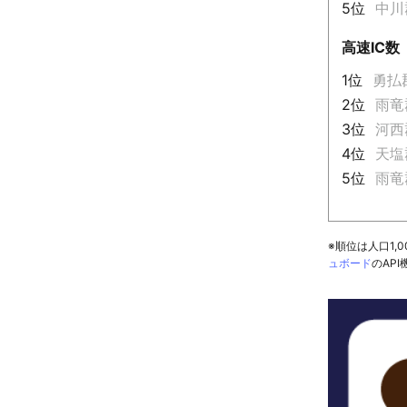
5位
中川
高速IC数
1位
勇払
2位
雨竜
3位
河西
4位
天塩
5位
雨竜
※順位は人口1
ュボード
のAP