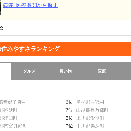
病院･医療機関から探す
る
の住みやすさランキング
グルメ
買い物
医療
郡音威子府村
6位
勇払郡占冠村
郡幌延町
7位
山越郡長万部町
郡浦臼町
8位
上川郡愛別町
郡南富良野町
9位
中川郡美深町