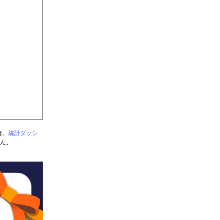
は、
統計ダッシ
せん。