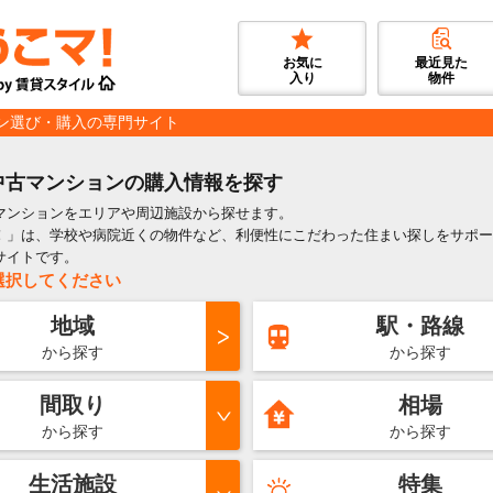
お気に
最近見た
入り
物件
ン選び・購入の専門サイト
中古マンションの購入情報を探す
マンションをエリアや周辺施設から探せます。
！」は、学校や病院近くの物件など、利便性にこだわった住まい探しをサポー
サイトです。
選択してください
地域
駅・路線
から探す
から探す
間取り
相場
から探す
から探す
生活施設
特集