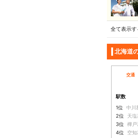
全て表示す
北海道
交通
駅数
1位
中川
2位
天塩
3位
樺戸
4位
空知