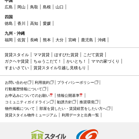
中国
広島
岡山
鳥取
島根
山口
四国
徳島
香川
高知
愛媛
九州・沖縄
福岡
佐賀
長崎
熊本
大分
宮崎
鹿児島
沖縄
賃貸スタイル
ママ賃貸
ほすぴた賃貸
こだて賃貸
ガクヘヤ賃貸
ちゅうこだて！
かいとち！
ママの家づくり
すまいさてい
賃貸スタイル引越し見積もり
お問い合わせ
利用規約
プライバシーポリシー
行動履歴情報について
お申込みについてのお願い
情報公開基準
コミュニティガイドライン
勧誘方針
推奨環境
物件掲載について
部屋を貸したい・賃貸経営をしたい方へ
賃貸スタイル物件ミュージアム
利用データと出典一覧