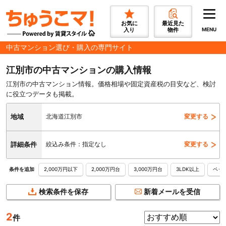
お気に
最近見た
入り
物件
MENU
中古マンション選び・購入の専門サイト
江別市の中古マンションの購入情報
江別市の中古マンション情報。価格相場や固定資産税の目安など、検討
に役立つデータも掲載。
地域
北海道江別市
変更する
詳細条件
絞込み条件：指定なし
変更する
2,000万円以下
2,000万円台
3,000万円台
3LDK以上
ペッ
条件を追加
検索条件を保存
新着メールを受信
2
件