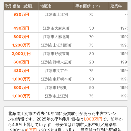
取引価格（総額）
地区名
専有面積（㎡）
建築年
930万円
江別市上江別
75
--
490万円
江別市大麻東町
50
1975
800万円
江別市大麻北町
70
1992
1,200万円
江別市上江別西町
75
1993
2,000万円
江別市野幌東町
80
1995
600万円
江別市野幌末広町
20
1991
430万円
江別市文京台
75
1994
1,600万円
江別市東野幌本町
90
1992
800万円
江別市野幌町
90
1995
1,000万円
江別市上江別
75
1992
北海道江別市の過去 10年間に売買取引があった中古マンショ
ンの情報です。2025年の平均取引価格は
1,003万円
で、前年か
ら4.8％上昇しています。最安値は江別市大麻中町／建築年
1980年の
6万円
（2019年4月 - 6月）、最高値は江別市野幌若