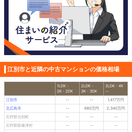
江別市と近隣の中古マンションの価格相場
1LDK・
2LDK・
3LDK・4K
2K・2DK
3K・3DK
～
江別市
--
--
1,417万円
北広島市
--
680万円
2,340万円
石狩郡当別町
--
--
--
石狩郡新篠津村
--
--
--