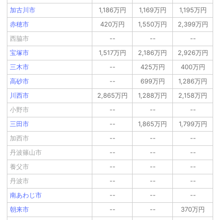
加古川市
1,186万円
1,169万円
1,195万円
赤穂市
420万円
1,550万円
2,399万円
西脇市
--
--
--
宝塚市
1,517万円
2,186万円
2,926万円
三木市
--
425万円
400万円
高砂市
--
699万円
1,286万円
川西市
2,865万円
1,288万円
2,158万円
小野市
--
--
--
三田市
--
1,865万円
1,799万円
加西市
--
--
--
丹波篠山市
--
--
--
養父市
--
--
--
丹波市
--
--
--
南あわじ市
--
--
--
朝来市
--
--
370万円