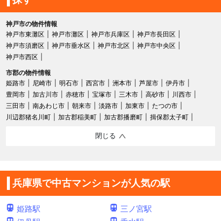
神戸市の物件情報
神戸市東灘区
神戸市灘区
神戸市兵庫区
神戸市長田区
神戸市須磨区
神戸市垂水区
神戸市北区
神戸市中央区
神戸市西区
市郡の物件情報
姫路市
尼崎市
明石市
西宮市
洲本市
芦屋市
伊丹市
豊岡市
加古川市
赤穂市
宝塚市
三木市
高砂市
川西市
三田市
南あわじ市
朝来市
淡路市
加東市
たつの市
川辺郡猪名川町
加古郡稲美町
加古郡播磨町
揖保郡太子町
閉じる
兵庫県で中古マンションが人気の駅
姫路駅
三ノ宮駅