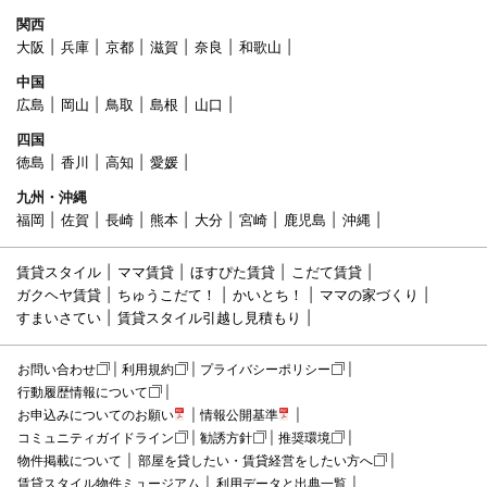
関西
大阪
兵庫
京都
滋賀
奈良
和歌山
中国
広島
岡山
鳥取
島根
山口
四国
徳島
香川
高知
愛媛
九州・沖縄
福岡
佐賀
長崎
熊本
大分
宮崎
鹿児島
沖縄
賃貸スタイル
ママ賃貸
ほすぴた賃貸
こだて賃貸
ガクヘヤ賃貸
ちゅうこだて！
かいとち！
ママの家づくり
すまいさてい
賃貸スタイル引越し見積もり
お問い合わせ
利用規約
プライバシーポリシー
行動履歴情報について
お申込みについてのお願い
情報公開基準
コミュニティガイドライン
勧誘方針
推奨環境
物件掲載について
部屋を貸したい・賃貸経営をしたい方へ
賃貸スタイル物件ミュージアム
利用データと出典一覧