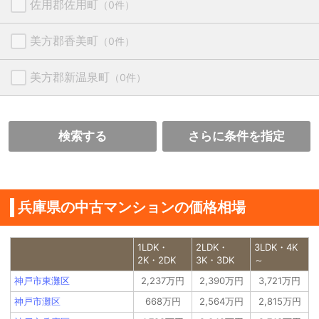
佐用郡佐用町
（0件）
美方郡香美町
（0件）
美方郡新温泉町
（0件）
検索する
さらに条件を指定
兵庫県の中古マンションの価格相場
1LDK・
2LDK・
3LDK・4K
2K・2DK
3K・3DK
～
神戸市東灘区
2,237万円
2,390万円
3,721万円
神戸市灘区
668万円
2,564万円
2,815万円