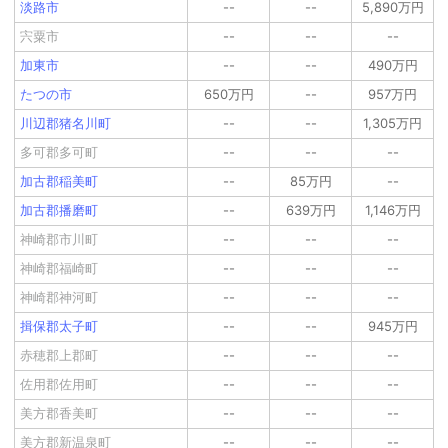
淡路市
--
--
5,890万円
宍粟市
--
--
--
加東市
--
--
490万円
たつの市
650万円
--
957万円
川辺郡猪名川町
--
--
1,305万円
多可郡多可町
--
--
--
加古郡稲美町
--
85万円
--
加古郡播磨町
--
639万円
1,146万円
神崎郡市川町
--
--
--
神崎郡福崎町
--
--
--
神崎郡神河町
--
--
--
揖保郡太子町
--
--
945万円
赤穂郡上郡町
--
--
--
佐用郡佐用町
--
--
--
美方郡香美町
--
--
--
美方郡新温泉町
--
--
--