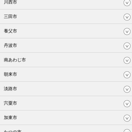
川西市
三田市
養父市
丹波市
南あわじ市
朝来市
淡路市
宍粟市
加東市
たつの市