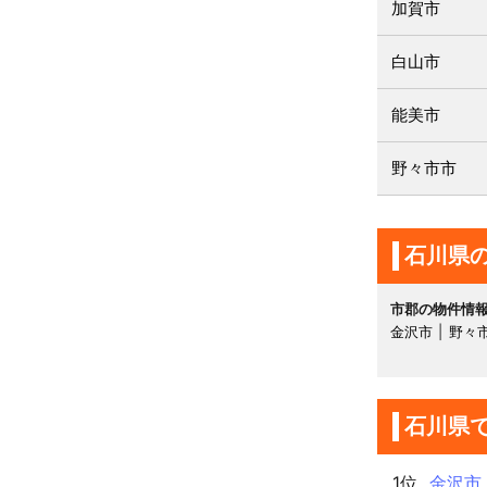
加賀市
白山市
能美市
野々市市
石川県
市郡の物件情
金沢市
野々
石川県
1位
金沢市