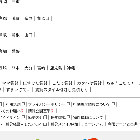
静岡
三重
京都
滋賀
奈良
和歌山
鳥取
島根
山口
高知
愛媛
長崎
熊本
大分
宮崎
鹿児島
沖縄
ママ賃貸
ほすぴた賃貸
こだて賃貸
ガクヘヤ賃貸
ちゅうこだて！
り
すまいさてい
賃貸スタイル引越し見積もり
利用規約
プライバシーポリシー
行動履歴情報について
いてのお願い
情報公開基準
ガイドライン
勧誘方針
推奨環境
物件掲載について
い・賃貸経営をしたい方へ
賃貸スタイル物件ミュージアム
利用データと出典