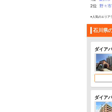
2位
野々市
※人気のエリア
石川県
ダイア
ダイア