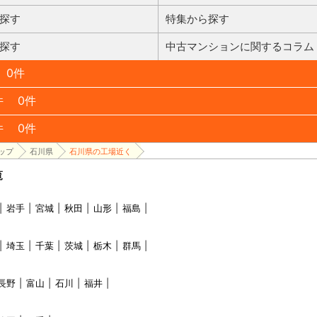
探す
特集から探す
探す
中古マンションに関するコラム
0件
件
0件
件
0件
ップ
石川県
石川県の工場近く
覧
岩手
宮城
秋田
山形
福島
埼玉
千葉
茨城
栃木
群馬
長野
富山
石川
福井