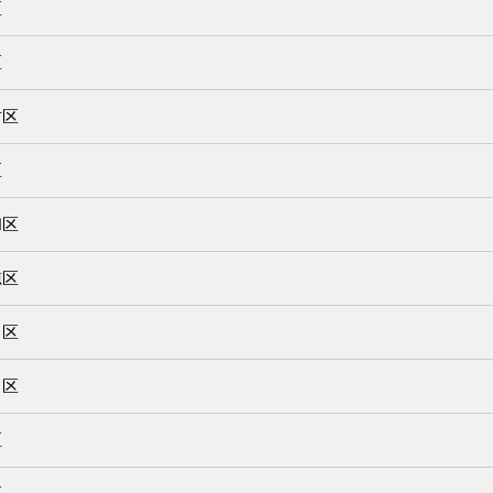
区
区
村区
区
和区
穂区
田区
川区
区