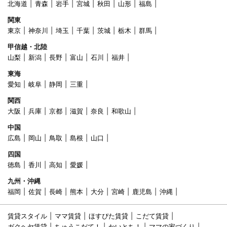
北海道
青森
岩手
宮城
秋田
山形
福島
関東
東京
神奈川
埼玉
千葉
茨城
栃木
群馬
甲信越・北陸
山梨
新潟
長野
富山
石川
福井
東海
愛知
岐阜
静岡
三重
関西
大阪
兵庫
京都
滋賀
奈良
和歌山
中国
広島
岡山
鳥取
島根
山口
四国
徳島
香川
高知
愛媛
九州・沖縄
福岡
佐賀
長崎
熊本
大分
宮崎
鹿児島
沖縄
賃貸スタイル
ママ賃貸
ほすぴた賃貸
こだて賃貸
ガクヘヤ賃貸
ちゅうこだて！
かいとち！
ママの家づくり