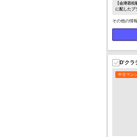
【会津若松
に配したプ
その他の情
D'ク
中古マン