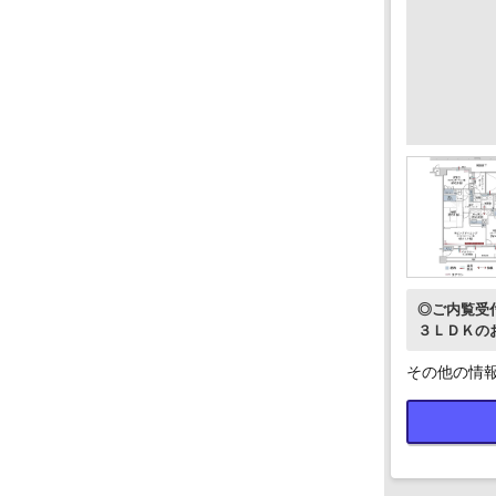
◎ご内覧受
３ＬＤＫの
２ＷＡＹプ
その他の情