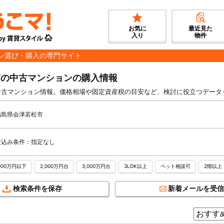
お気に
最近見た
入り
物件
ン選び・購入の専門サイト
市の中古マンションの購入情報
中古マンション情報。価格相場や固定資産税の目安など、検討に役立つデータ
福島県会津若松市
絞込み条件：指定なし
,000万円以下
2,000万円台
3,000万円台
3LDK以上
ペット相談可
2階以上
検索条件を保存
新着メールを受