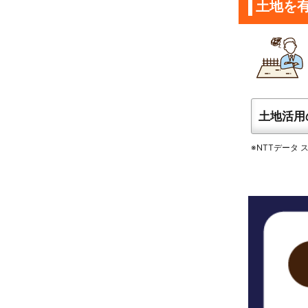
土地を
土地活用
※NTTデータ