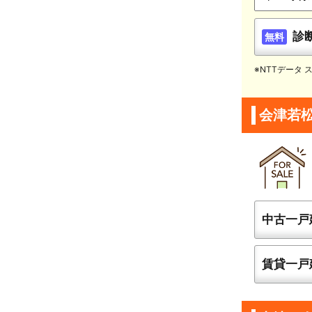
診
無料
※NTTデータ
会津若
中古一戸
賃貸一戸