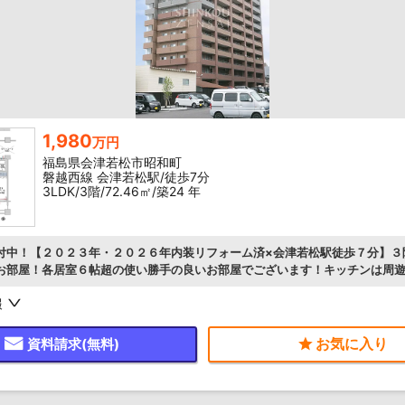
1,980
万円
福島県会津若松市昭和町
磐越西線 会津若松駅/徒歩7分
3LDK/3階/72.46㎡/築24 年
付中！【２０２３年・２０２６年内装リフォーム済×会津若松駅徒歩７分】３
お部屋！各居室６帖超の使い勝手の良いお部屋でございます！キッチンは周
ラン！
報
資料請求(無料)