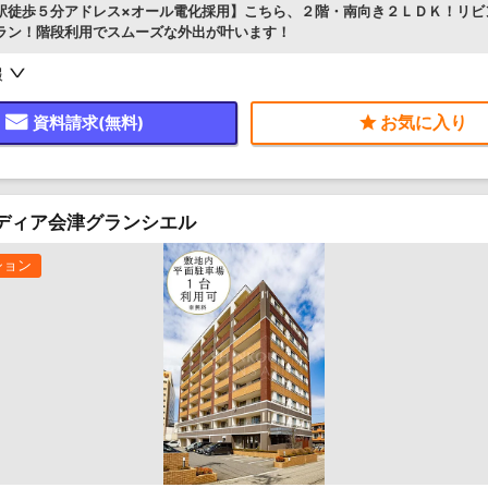
駅徒歩５分アドレス×オール電化採用】こちら、２階・南向き２ＬＤＫ！リビ
ラン！階段利用でスムーズな外出が叶います！
報
資料請求(無料)
ラディア会津グランシエル
ション