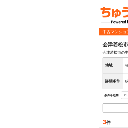
中古マンショ
会津若松
会津若松市の
地域
詳細条件
2
条件を追加
3
件