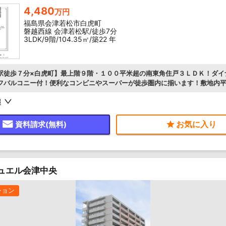
4,480
万円
福島県会津若松市白虎町
磐越西線 会津若松駅/徒歩7分
3LDK/9階/104.35㎡/築22 年
駅徒歩７分×白虎町】最上階９階・１００平米超の南東角住戸３ＬＤＫ！ダイ
フバルコニー付！便利なコンビニやスーパーが徒歩圏内に揃います！敷地内
（無料）
報
資料請求(無料)
ュエル会津中央
ション