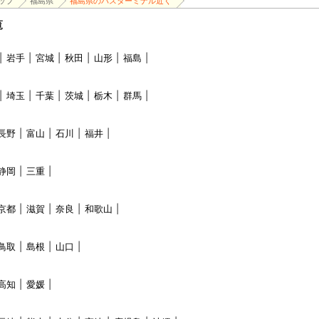
ップ
福島県
福島県のバスターミナル近く
覧
岩手
宮城
秋田
山形
福島
埼玉
千葉
茨城
栃木
群馬
長野
富山
石川
福井
静岡
三重
京都
滋賀
奈良
和歌山
鳥取
島根
山口
高知
愛媛