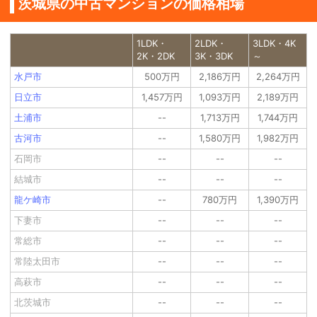
茨城県の中古マンションの価格相場
1LDK・
2LDK・
3LDK・4K
2K・2DK
3K・3DK
～
水戸市
500万円
2,186万円
2,264万円
日立市
1,457万円
1,093万円
2,189万円
土浦市
--
1,713万円
1,744万円
古河市
--
1,580万円
1,982万円
石岡市
--
--
--
結城市
--
--
--
龍ケ崎市
--
780万円
1,390万円
下妻市
--
--
--
常総市
--
--
--
常陸太田市
--
--
--
高萩市
--
--
--
北茨城市
--
--
--