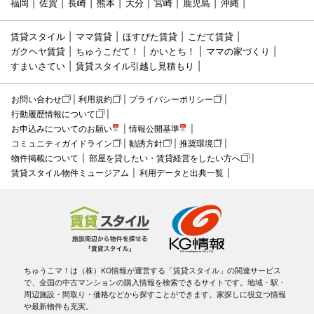
福岡
佐賀
長崎
熊本
大分
宮崎
鹿児島
沖縄
賃貸スタイル
ママ賃貸
ほすぴた賃貸
こだて賃貸
ガクヘヤ賃貸
ちゅうこだて！
かいとち！
ママの家づくり
すまいさてい
賃貸スタイル引越し見積もり
お問い合わせ
利用規約
プライバシーポリシー
行動履歴情報について
お申込みについてのお願い
情報公開基準
コミュニティガイドライン
勧誘方針
推奨環境
物件掲載について
部屋を貸したい・賃貸経営をしたい方へ
賃貸スタイル物件ミュージアム
利用データと出典一覧
ちゅうこマ！は（株）KG情報が運営する「賃貸スタイル」の関連サービス
で、全国の中古マンションの購入情報を検索できるサイトです。地域・駅・
周辺施設・間取り・価格などから探すことができます。家探しに役立つ情報
や最新物件も充実。