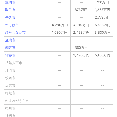
笠間市
--
--
760万円
取手市
--
873万円
1,268万円
牛久市
--
--
2,772万円
つくば市
4,280万円
4,915万円
5,516万円
ひたちなか市
1,630万円
2,493万円
3,830万円
鹿嶋市
--
--
--
潮来市
--
360万円
--
守谷市
--
3,490万円
5,180万円
常陸大宮市
--
--
--
那珂市
--
--
--
筑西市
--
--
--
坂東市
--
--
--
稲敷市
--
--
--
かすみがうら市
--
--
--
桜川市
--
--
--
神栖市
--
--
--