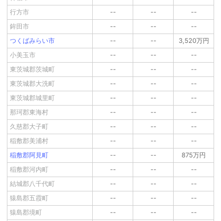
行方市
--
--
--
鉾田市
--
--
--
つくばみらい市
--
--
3,520万円
小美玉市
--
--
--
東茨城郡茨城町
--
--
--
東茨城郡大洗町
--
--
--
東茨城郡城里町
--
--
--
那珂郡東海村
--
--
--
久慈郡大子町
--
--
--
稲敷郡美浦村
--
--
--
稲敷郡阿見町
--
--
875万円
稲敷郡河内町
--
--
--
結城郡八千代町
--
--
--
猿島郡五霞町
--
--
--
猿島郡境町
--
--
--