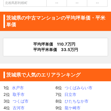
北相馬郡利根町
--
--
--
茨城県の中古マンションの平均坪単価・平米
単価
平均坪単価 110.7万円
平均平米単価 33.5万円
茨城県で人気のエリアランキング
1位
水戸市
6位
つくばみらい市
2位
取手市
7位
日立市
3位
つくば市
8位
ひたちなか市
4位
古河市
9位
龍ケ崎市