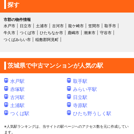
探す
市郡の物件情報
水戸市
日立市
土浦市
古河市
龍ケ崎市
笠間市
取手市
牛久市
つくば市
ひたちなか市
鹿嶋市
潮来市
守谷市
つくばみらい市
稲敷郡阿見町
茨城県で中古マンションが人気の駅
水戸駅
取手駅
赤塚駅
みらい平駅
古河駅
日立駅
土浦駅
寺原駅
つくば駅
ひたち野うしく駅
※人気駅ランキングは、当サイトの駅ページへのアクセス数を元に作成してい
ます。