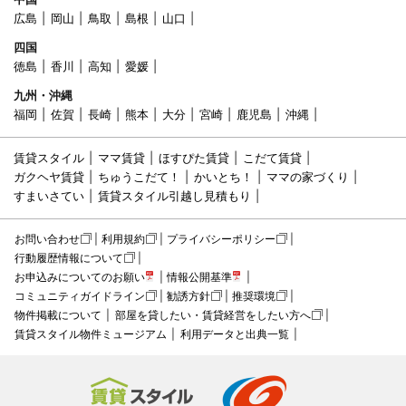
広島
岡山
鳥取
島根
山口
四国
徳島
香川
高知
愛媛
九州・沖縄
福岡
佐賀
長崎
熊本
大分
宮崎
鹿児島
沖縄
賃貸スタイル
ママ賃貸
ほすぴた賃貸
こだて賃貸
ガクヘヤ賃貸
ちゅうこだて！
かいとち！
ママの家づくり
すまいさてい
賃貸スタイル引越し見積もり
お問い合わせ
利用規約
プライバシーポリシー
行動履歴情報について
お申込みについてのお願い
情報公開基準
コミュニティガイドライン
勧誘方針
推奨環境
物件掲載について
部屋を貸したい・賃貸経営をしたい方へ
賃貸スタイル物件ミュージアム
利用データと出典一覧