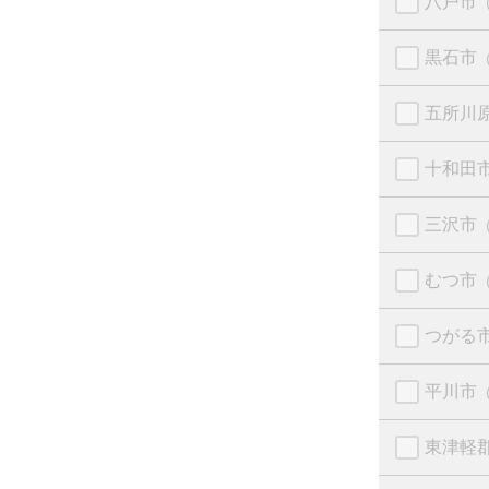
八戸市
黒石市
五所川
十和田
三沢市
むつ市
つがる
平川市
東津軽