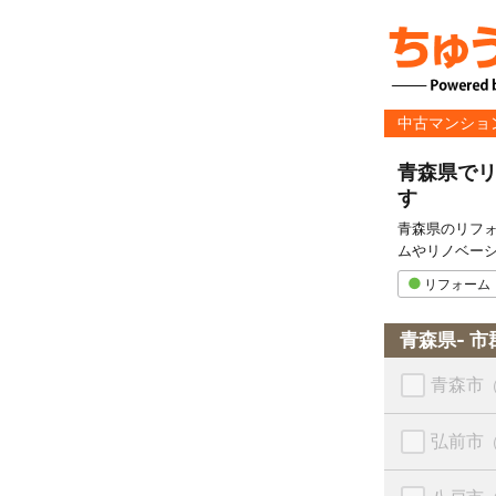
中古マンショ
青森県で
す
青森県のリフ
ムやリノベー
リフォーム
青森県- 市
青森市
弘前市