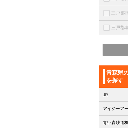
三戸郡
三戸郡
青森県
を探す
JR
アイジーア
青い森鉄道