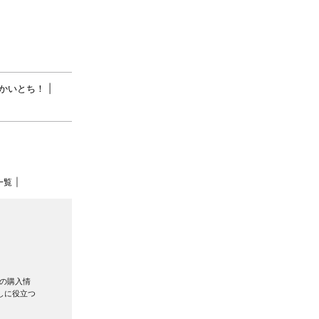
かいとち！
一覧
の購入情
しに役立つ