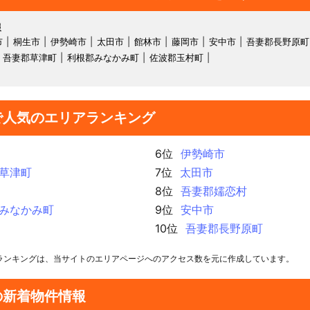
報
市
桐生市
伊勢崎市
太田市
館林市
藤岡市
安中市
吾妻郡長野原町
吾妻郡草津町
利根郡みなかみ町
佐波郡玉村町
で人気のエリアランキング
6位
伊勢崎市
草津町
7位
太田市
8位
吾妻郡嬬恋村
みなかみ町
9位
安中市
10位
吾妻郡長野原町
ランキングは、当サイトのエリアページへのアクセス数を元に作成しています。
の新着物件情報