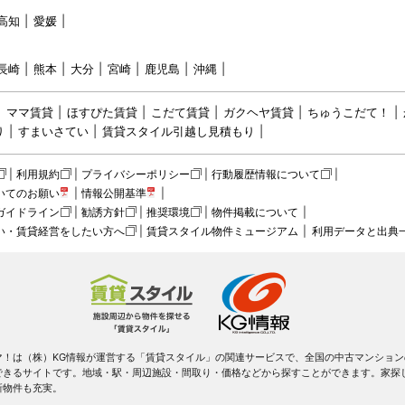
高知
愛媛
長崎
熊本
大分
宮崎
鹿児島
沖縄
ママ賃貸
ほすぴた賃貸
こだて賃貸
ガクヘヤ賃貸
ちゅうこだて！
り
すまいさてい
賃貸スタイル引越し見積もり
利用規約
プライバシーポリシー
行動履歴情報について
いてのお願い
情報公開基準
ガイドライン
勧誘方針
推奨環境
物件掲載について
い・賃貸経営をしたい方へ
賃貸スタイル物件ミュージアム
利用データと出典
マ！は（株）KG情報が運営する「賃貸スタイル」の関連サービスで、全国の中古マンション
できるサイトです。地域・駅・周辺施設・間取り・価格などから探すことができます。家探
新物件も充実。