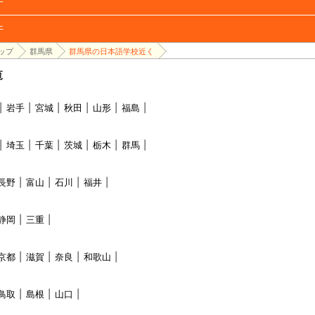
件
件
ップ
群馬県
群馬県の日本語学校近く
覧
岩手
宮城
秋田
山形
福島
埼玉
千葉
茨城
栃木
群馬
長野
富山
石川
福井
静岡
三重
京都
滋賀
奈良
和歌山
鳥取
島根
山口