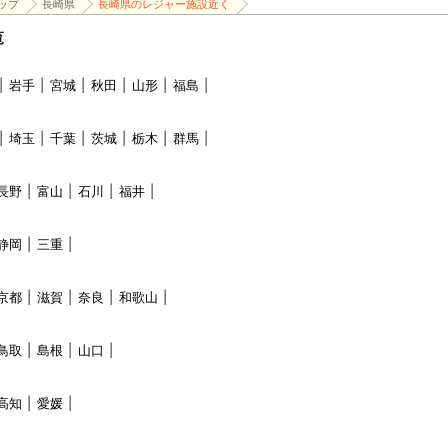
ップ
長崎県
長崎県のレジャー施設近く
覧
岩手
宮城
秋田
山形
福島
埼玉
千葉
茨城
栃木
群馬
長野
富山
石川
福井
静岡
三重
京都
滋賀
奈良
和歌山
鳥取
島根
山口
高知
愛媛