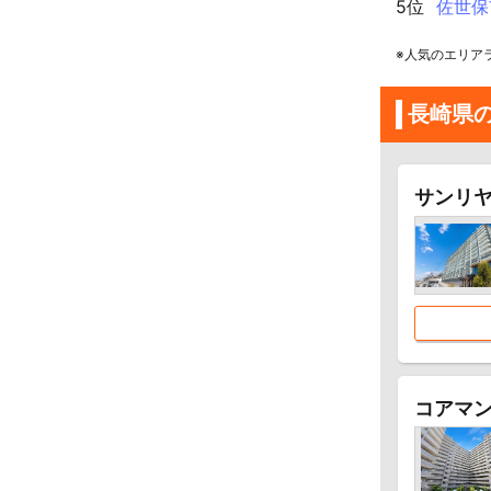
5位
佐世保
※人気のエリア
長崎県
サンリヤ
コアマ