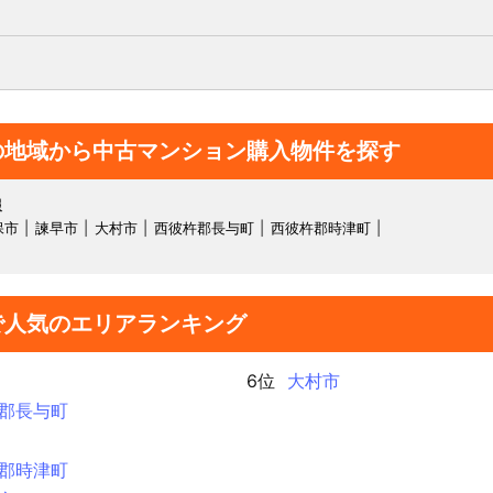
の地域から中古マンション購入物件を探す
報
保市
諫早市
大村市
西彼杵郡長与町
西彼杵郡時津町
で人気のエリアランキング
6位
大村市
郡長与町
郡時津町