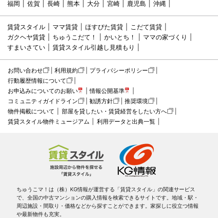
福岡
佐賀
長崎
熊本
大分
宮崎
鹿児島
沖縄
賃貸スタイル
ママ賃貸
ほすぴた賃貸
こだて賃貸
ガクヘヤ賃貸
ちゅうこだて！
かいとち！
ママの家づくり
すまいさてい
賃貸スタイル引越し見積もり
お問い合わせ
利用規約
プライバシーポリシー
行動履歴情報について
お申込みについてのお願い
情報公開基準
コミュニティガイドライン
勧誘方針
推奨環境
物件掲載について
部屋を貸したい・賃貸経営をしたい方へ
賃貸スタイル物件ミュージアム
利用データと出典一覧
ちゅうこマ！は（株）KG情報が運営する「賃貸スタイル」の関連サービス
で、全国の中古マンションの購入情報を検索できるサイトです。地域・駅・
周辺施設・間取り・価格などから探すことができます。家探しに役立つ情報
や最新物件も充実。