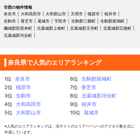
市郡の物件情報
奈良市
大和高田市
大和郡山市
天理市
橿原市
桜井市
生駒市
香芝市
葛城市
宇陀市
生駒郡三郷町
生駒郡斑鳩町
磯城郡田原本町
北葛城郡上牧町
北葛城郡王寺町
北葛城郡広陵町
北葛城郡河合町
奈良県で人気のエリアランキング
1位
奈良市
6位
生駒郡斑鳩町
2位
橿原市
7位
香芝市
3位
生駒市
8位
北葛城郡河合町
4位
大和高田市
9位
桜井市
5位
大和郡山市
10位
葛城市
※人気のエリアランキングは、当サイトのエリアページへのアクセス数を元に
作成しています。