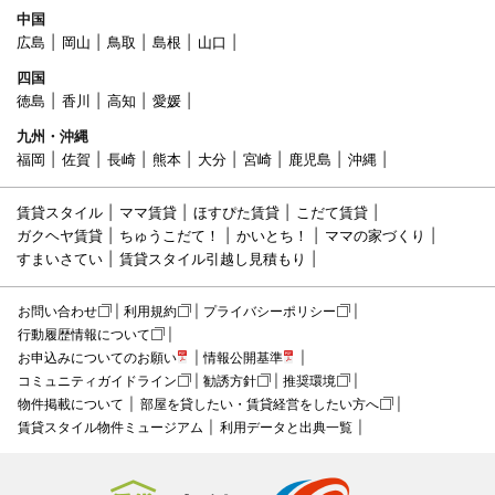
中国
広島
岡山
鳥取
島根
山口
四国
徳島
香川
高知
愛媛
九州・沖縄
福岡
佐賀
長崎
熊本
大分
宮崎
鹿児島
沖縄
賃貸スタイル
ママ賃貸
ほすぴた賃貸
こだて賃貸
ガクヘヤ賃貸
ちゅうこだて！
かいとち！
ママの家づくり
すまいさてい
賃貸スタイル引越し見積もり
お問い合わせ
利用規約
プライバシーポリシー
行動履歴情報について
お申込みについてのお願い
情報公開基準
コミュニティガイドライン
勧誘方針
推奨環境
物件掲載について
部屋を貸したい・賃貸経営をしたい方へ
賃貸スタイル物件ミュージアム
利用データと出典一覧