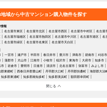
の地域から中古マンション購入物件を探す
件情報
区
名古屋市東区
名古屋市北区
名古屋市西区
名古屋市中村区
名古屋
区
名古屋市瑞穂区
名古屋市熱田区
名古屋市中川区
名古屋市港区
名
区
名古屋市緑区
名古屋市名東区
名古屋市天白区
報
市
一宮市
瀬戸市
半田市
春日井市
豊川市
津島市
碧南市
刈谷
市
蒲郡市
犬山市
江南市
小牧市
稲沢市
東海市
大府市
知多市
浜市
岩倉市
豊明市
日進市
清須市
北名古屋市
弥富市
みよし市
知郡東郷町
西春日井郡豊山町
丹羽郡大口町
丹羽郡扶桑町
海部郡大治
知多郡東浦町
知多郡南知多町
知多郡美浜町
額田郡幸田町
閉じる