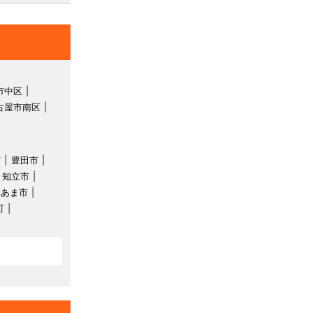
市中区
古屋市南区
市
豊田市
知立市
あま市
町