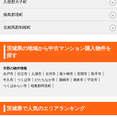
久慈郡大子町
猿島郡境町
北相馬郡利根町
茨城県の地域から中古マンション購入物件を
探す
市郡の物件情報
水戸市
日立市
土浦市
古河市
龍ケ崎市
笠間市
取手市
牛久市
つくば市
ひたちなか市
鹿嶋市
潮来市
守谷市
つくばみらい市
稲敷郡阿見町
茨城県で人気のエリアランキング