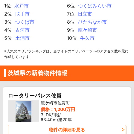
1位
水戸市
6位
つくばみらい市
2位
取手市
7位
日立市
3位
つくば市
8位
ひたちなか市
4位
古河市
9位
龍ケ崎市
5位
土浦市
10位
牛久市
※人気のエリアランキングは、当サイトのエリアページへのアクセス数を元に
作成しています。
茨城県の新着物件情報
ロータリーパレス佐貫
龍ケ崎市佐貫町
価格：1,200万円
3LDK/1階/
63.40㎡/築20年
物件の詳細を見る