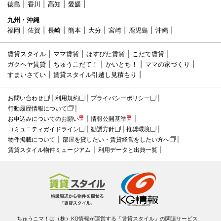
徳島
香川
高知
愛媛
九州・沖縄
福岡
佐賀
長崎
熊本
大分
宮崎
鹿児島
沖縄
賃貸スタイル
ママ賃貸
ほすぴた賃貸
こだて賃貸
ガクヘヤ賃貸
ちゅうこだて！
かいとち！
ママの家づくり
すまいさてい
賃貸スタイル引越し見積もり
お問い合わせ
利用規約
プライバシーポリシー
行動履歴情報について
お申込みについてのお願い
情報公開基準
コミュニティガイドライン
勧誘方針
推奨環境
物件掲載について
部屋を貸したい・賃貸経営をしたい方へ
賃貸スタイル物件ミュージアム
利用データと出典一覧
ちゅうこマ！は（株）KG情報が運営する「賃貸スタイル」の関連サービス