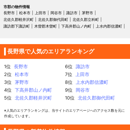
市郡の物件情報
長野市
松本市
上田市
岡谷市
諏訪市
茅野市
北佐久郡軽井沢町
北佐久郡御代田町
北佐久郡立科町
諏訪郡下諏訪町
木曽郡木曽町
下高井郡山ノ内町
上水内郡信濃町
長野県で人気のエリアランキング
1位
長野市
6位
諏訪市
2位
松本市
7位
上田市
3位
茅野市
8位
上水内郡信濃町
4位
下高井郡山ノ内町
9位
岡谷市
5位
北佐久郡軽井沢町
10位
北佐久郡御代田町
※人気のエリアランキングは、当サイトのエリアページへのアクセス数を元に
作成しています。