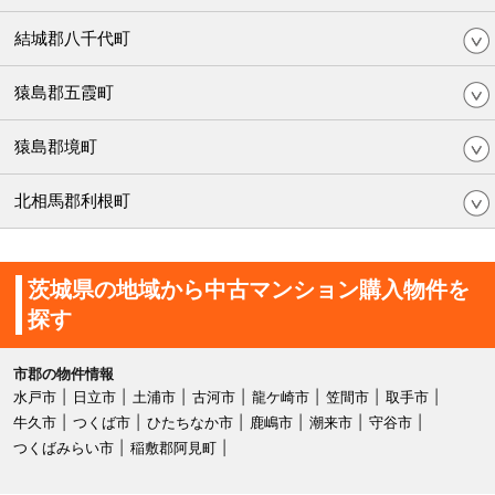
結城郡八千代町
猿島郡五霞町
猿島郡境町
北相馬郡利根町
茨城県の地域から中古マンション購入物件を
探す
市郡の物件情報
水戸市
日立市
土浦市
古河市
龍ケ崎市
笠間市
取手市
牛久市
つくば市
ひたちなか市
鹿嶋市
潮来市
守谷市
つくばみらい市
稲敷郡阿見町