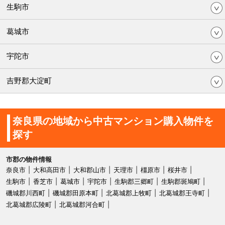
生駒市
葛城市
宇陀市
吉野郡大淀町
奈良県の地域から中古マンション購入物件を
探す
市郡の物件情報
奈良市
大和高田市
大和郡山市
天理市
橿原市
桜井市
生駒市
香芝市
葛城市
宇陀市
生駒郡三郷町
生駒郡斑鳩町
磯城郡川西町
磯城郡田原本町
北葛城郡上牧町
北葛城郡王寺町
北葛城郡広陵町
北葛城郡河合町