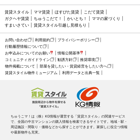
賃貸スタイル
ママ賃貸
ほすぴた賃貸
こだて賃貸
ガクヘヤ賃貸
ちゅうこだて！
かいとち！
ママの家づくり
すまいさてい
賃貸スタイル引越し見積もり
お問い合わせ
利用規約
プライバシーポリシー
行動履歴情報について
お申込みについてのお願い
情報公開基準
コミュニティガイドライン
勧誘方針
推奨環境
物件掲載について
部屋を貸したい・賃貸経営をしたい方へ
賃貸スタイル物件ミュージアム
利用データと出典一覧
ちゅうこマ！は（株）KG情報が運営する「賃貸スタイル」の関連サービス
で、全国の中古マンションの購入情報を検索できるサイトです。地域・駅・
周辺施設・間取り・価格などから探すことができます。家探しに役立つ情報
や最新物件も充実。