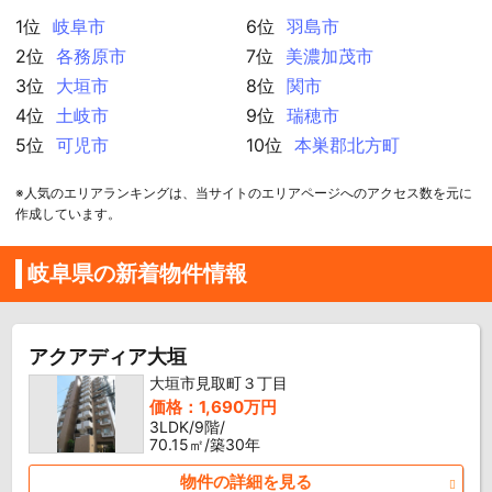
1位
岐阜市
6位
羽島市
2位
各務原市
7位
美濃加茂市
3位
大垣市
8位
関市
4位
土岐市
9位
瑞穂市
5位
可児市
10位
本巣郡北方町
※人気のエリアランキングは、当サイトのエリアページへのアクセス数を元に
作成しています。
岐阜県の新着物件情報
アクアディア大垣
大垣市見取町３丁目
価格：1,690万円
3LDK/9階/
70.15㎡/築30年
物件の詳細を見る