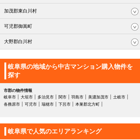
加茂郡東白川村
可児郡御嵩町
大野郡白川村
岐阜県の地域から中古マンション購入物件を
探す
市郡の物件情報
岐阜市
大垣市
多治見市
関市
羽島市
美濃加茂市
土岐市
各務原市
可児市
瑞穂市
下呂市
本巣郡北方町
岐阜県で人気のエリアランキング