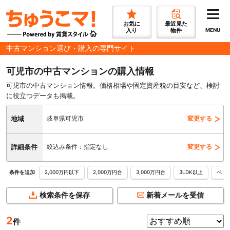
お気に
最近見た
入り
物件
MENU
中古マンション選び・購入の専門サイト
可児市の中古マンションの購入情報
可児市の中古マンション情報。価格相場や固定資産税の目安など、検討
に役立つデータも掲載。
地域
岐阜県可児市
変更する
詳細条件
絞込み条件：指定なし
変更する
2,000万円以下
2,000万円台
3,000万円台
3LDK以上
ペッ
条件を追加
検索条件を保存
新着メールを受信
2
件