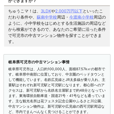
ができますか？
ちゅうこマ！は、
3LDK
や
2,000万円以下
といったこ
だわり条件や、
蘇南中学校
周辺・
今渡南小学校
周辺の
ように、小中学校をはじめとする生活施設の周辺など
から検索ができるので、あなたのご希望に沿った条件
で可児市の中古マンション物件を探すことができま
す。
岐阜県可児市の中古マンション事情
岐阜県可児市は、人口約100,000人、面積87.57k㎡の都市で
す。岐阜県中南部に位置しており、中京圏のベッドタウンと
して機能しています。名鉄広見線とJR太多線が乗り入れ、主
要駅はそれぞれ新可児駅と可児駅になります。都心部へのア
クセスは、新可児駅から名鉄名古屋駅まで約48分となってい
ます。東海環状自動車道・国道21号・41号なども通っていま
す。主な観光名所は花フェスタ記念公園やふるさと川公園、
中古マンション物件は、新可児駅や広見線の西可児駅周辺な
ど、市内でまんべんなく見つけることができます。