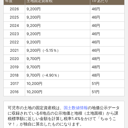
年度
土地固定資産税
1㎡あたり
2026
9,200円
46円
2025
9,200円
46円
2024
9,200円
46円
2023
9,200円
46円
2022
9,200円
46円
2021
9,200円（-5.15％）
46円
2020
9,700円
48円
2019
9,700円
48円
2018
9,700円（-4.90％）
48円
2017
10,200円
51円
2016
10,200円
51円
可児市の土地の固定資産税は、
国土数値情報
の地価公示データ
に収録されている6地点の公示地価と地積（土地面積）から課
税標準額に近しい金額を計算し税率1.4%をかけて「ちゅうこ
マ！」が独自に算出したものになります。