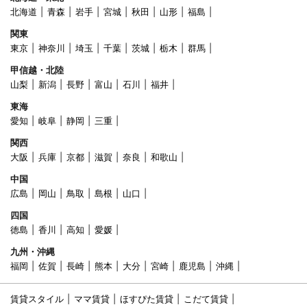
北海道
青森
岩手
宮城
秋田
山形
福島
関東
東京
神奈川
埼玉
千葉
茨城
栃木
群馬
甲信越・北陸
山梨
新潟
長野
富山
石川
福井
東海
愛知
岐阜
静岡
三重
関西
大阪
兵庫
京都
滋賀
奈良
和歌山
中国
広島
岡山
鳥取
島根
山口
四国
徳島
香川
高知
愛媛
九州・沖縄
福岡
佐賀
長崎
熊本
大分
宮崎
鹿児島
沖縄
賃貸スタイル
ママ賃貸
ほすぴた賃貸
こだて賃貸