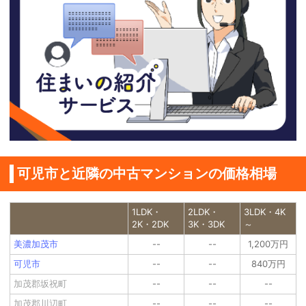
可児市と近隣の中古マンションの価格相場
1LDK・
2LDK・
3LDK・4K
2K・2DK
3K・3DK
～
美濃加茂市
--
--
1,200万円
可児市
--
--
840万円
加茂郡坂祝町
--
--
--
加茂郡川辺町
--
--
--