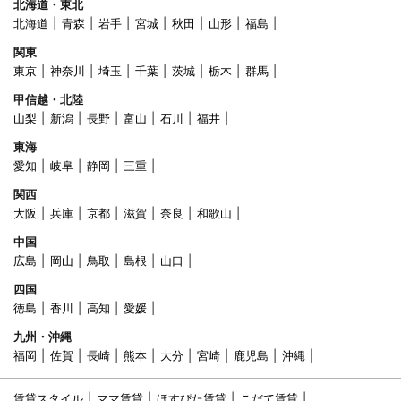
北海道・東北
北海道
青森
岩手
宮城
秋田
山形
福島
関東
東京
神奈川
埼玉
千葉
茨城
栃木
群馬
甲信越・北陸
山梨
新潟
長野
富山
石川
福井
東海
愛知
岐阜
静岡
三重
関西
大阪
兵庫
京都
滋賀
奈良
和歌山
中国
広島
岡山
鳥取
島根
山口
四国
徳島
香川
高知
愛媛
九州・沖縄
福岡
佐賀
長崎
熊本
大分
宮崎
鹿児島
沖縄
賃貸スタイル
ママ賃貸
ほすぴた賃貸
こだて賃貸