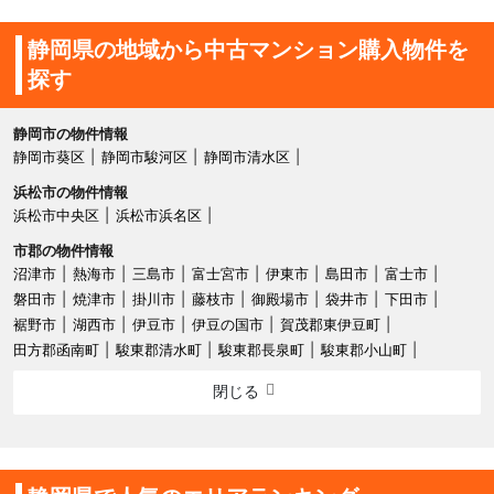
静岡県の地域から中古マンション購入物件を
探す
静岡市の物件情報
静岡市葵区
静岡市駿河区
静岡市清水区
浜松市の物件情報
浜松市中央区
浜松市浜名区
市郡の物件情報
沼津市
熱海市
三島市
富士宮市
伊東市
島田市
富士市
磐田市
焼津市
掛川市
藤枝市
御殿場市
袋井市
下田市
裾野市
湖西市
伊豆市
伊豆の国市
賀茂郡東伊豆町
田方郡函南町
駿東郡清水町
駿東郡長泉町
駿東郡小山町
閉じる