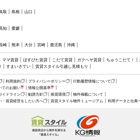
鳥取
島根
山口
高知
愛媛
長崎
熊本
大分
宮崎
鹿児島
沖縄
ママ賃貸
ほすぴた賃貸
こだて賃貸
ガクヘヤ賃貸
ちゅうこだて！
り
すまいさてい
賃貸スタイル引越し見積もり
利用規約
プライバシーポリシー
行動履歴情報について
いてのお願い
情報公開基準
ガイドライン
勧誘方針
推奨環境
物件掲載について
い・賃貸経営をしたい方へ
賃貸スタイル物件ミュージアム
利用データと出典