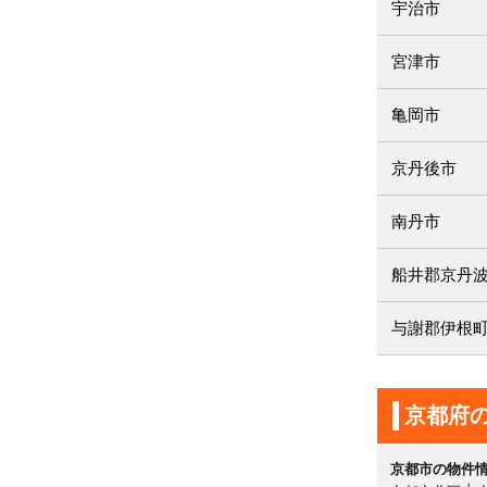
宇治市
宮津市
亀岡市
京丹後市
南丹市
船井郡京丹
与謝郡伊根
京都府
京都市の物件