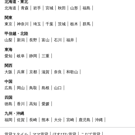
北海道・東北
北海道
青森
岩手
宮城
秋田
山形
福島
関東
東京
神奈川
埼玉
千葉
茨城
栃木
群馬
甲信越・北陸
山梨
新潟
長野
富山
石川
福井
東海
愛知
岐阜
静岡
三重
関西
大阪
兵庫
京都
滋賀
奈良
和歌山
中国
広島
岡山
鳥取
島根
山口
四国
徳島
香川
高知
愛媛
九州・沖縄
福岡
佐賀
長崎
熊本
大分
宮崎
鹿児島
沖縄
賃貸スタイル
ママ賃貸
ほすぴた賃貸
こだて賃貸