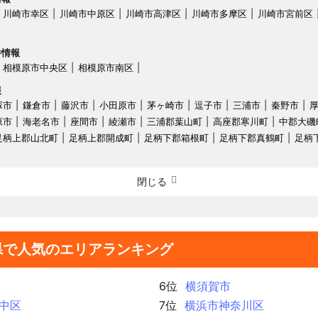
川崎市幸区
川崎市中原区
川崎市高津区
川崎市多摩区
川崎市宮前区
件情報
相模原市中央区
相模原市南区
報
塚市
鎌倉市
藤沢市
小田原市
茅ヶ崎市
逗子市
三浦市
秦野市
原市
海老名市
座間市
綾瀬市
三浦郡葉山町
高座郡寒川町
中郡大磯
足柄上郡山北町
足柄上郡開成町
足柄下郡箱根町
足柄下郡真鶴町
足柄
閉じる
県で人気のエリアランキング
6位
横須賀市
中区
7位
横浜市神奈川区