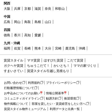
関西
大阪
兵庫
京都
滋賀
奈良
和歌山
中国
広島
岡山
鳥取
島根
山口
四国
徳島
香川
高知
愛媛
九州・沖縄
福岡
佐賀
長崎
熊本
大分
宮崎
鹿児島
沖縄
賃貸スタイル
ママ賃貸
ほすぴた賃貸
こだて賃貸
ガクヘヤ賃貸
ちゅうこだて！
かいとち！
ママの家づくり
すまいさてい
賃貸スタイル引越し見積もり
お問い合わせ
利用規約
プライバシーポリシー
行動履歴情報について
お申込みについてのお願い
情報公開基準
コミュニティガイドライン
勧誘方針
推奨環境
物件掲載について
部屋を貸したい・賃貸経営をしたい方へ
賃貸スタイル物件ミュージアム
利用データと出典一覧