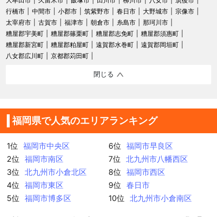
行橋市
中間市
小郡市
筑紫野市
春日市
大野城市
宗像市
太宰府市
古賀市
福津市
朝倉市
糸島市
那珂川市
糟屋郡宇美町
糟屋郡篠栗町
糟屋郡志免町
糟屋郡須惠町
糟屋郡新宮町
糟屋郡粕屋町
遠賀郡水巻町
遠賀郡岡垣町
八女郡広川町
京都郡苅田町
閉じる
福岡県で人気のエリアランキング
1位
福岡市中央区
6位
福岡市早良区
2位
福岡市南区
7位
北九州市八幡西区
3位
北九州市小倉北区
8位
福岡市西区
4位
福岡市東区
9位
春日市
5位
福岡市博多区
10位
北九州市小倉南区