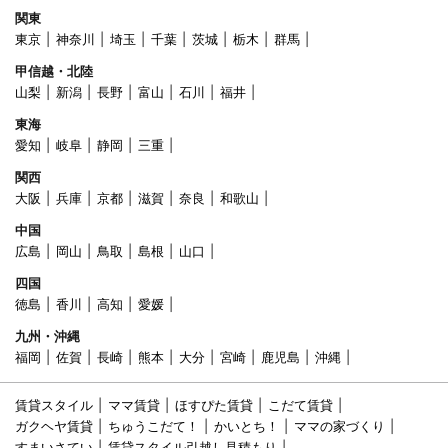
関東
東京
神奈川
埼玉
千葉
茨城
栃木
群馬
甲信越・北陸
山梨
新潟
長野
富山
石川
福井
東海
愛知
岐阜
静岡
三重
関西
大阪
兵庫
京都
滋賀
奈良
和歌山
中国
広島
岡山
鳥取
島根
山口
四国
徳島
香川
高知
愛媛
九州・沖縄
福岡
佐賀
長崎
熊本
大分
宮崎
鹿児島
沖縄
賃貸スタイル
ママ賃貸
ほすぴた賃貸
こだて賃貸
ガクヘヤ賃貸
ちゅうこだて！
かいとち！
ママの家づくり
すまいさてい
賃貸スタイル引越し見積もり