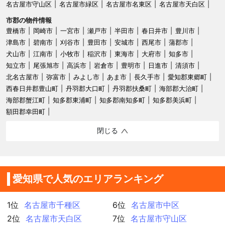
名古屋市守山区
名古屋市緑区
名古屋市名東区
名古屋市天白区
市郡の物件情報
豊橋市
岡崎市
一宮市
瀬戸市
半田市
春日井市
豊川市
津島市
碧南市
刈谷市
豊田市
安城市
西尾市
蒲郡市
犬山市
江南市
小牧市
稲沢市
東海市
大府市
知多市
知立市
尾張旭市
高浜市
岩倉市
豊明市
日進市
清須市
北名古屋市
弥富市
みよし市
あま市
長久手市
愛知郡東郷町
西春日井郡豊山町
丹羽郡大口町
丹羽郡扶桑町
海部郡大治町
海部郡蟹江町
知多郡東浦町
知多郡南知多町
知多郡美浜町
額田郡幸田町
閉じる
愛知県で人気のエリアランキング
1位
名古屋市千種区
6位
名古屋市中区
2位
名古屋市天白区
7位
名古屋市守山区