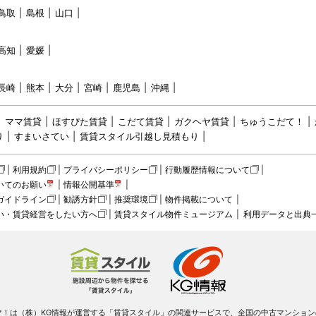
鳥取
島根
山口
高知
愛媛
長崎
熊本
大分
宮崎
鹿児島
沖縄
ママ賃貸
ほすぴた賃貸
こだて賃貸
ガクヘヤ賃貸
ちゅうこだて！
り
すまいさてい
賃貸スタイル引越し見積もり
利用規約
プライバシーポリシー
行動履歴情報について
いてのお願い
情報公開基準
ガイドライン
勧誘方針
推奨環境
物件掲載について
い・賃貸経営をしたい方へ
賃貸スタイル物件ミュージアム
利用データと出典
マ！は（株）KG情報が運営する「賃貸スタイル」の関連サービスで、全国の中古マンション