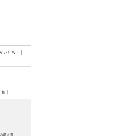
かいとち！
一覧
の購入情