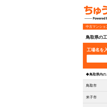
中古マンショ
鳥取県の
工場名を
◆鳥取県内の
鳥取市
米子市