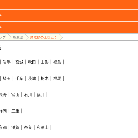
件
件
ップ
鳥取県
鳥取県の工場近く
覧
岩手
宮城
秋田
山形
福島
埼玉
千葉
茨城
栃木
群馬
長野
富山
石川
福井
静岡
三重
京都
滋賀
奈良
和歌山