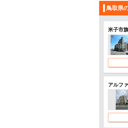
鳥取県
米子市旗
アルフ