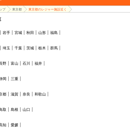
ップ
東京都
東京都のレジャー施設近く
覧
岩手
宮城
秋田
山形
福島
埼玉
千葉
茨城
栃木
群馬
長野
富山
石川
福井
静岡
三重
京都
滋賀
奈良
和歌山
鳥取
島根
山口
高知
愛媛