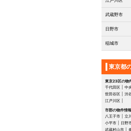
江戸川区
武蔵野市
日野市
稲城市
東京都
東京23区の物
千代田区
中
世田谷区
渋
江戸川区
市郡の物件情
八王子市
立
小平市
日野
武蔵村山市