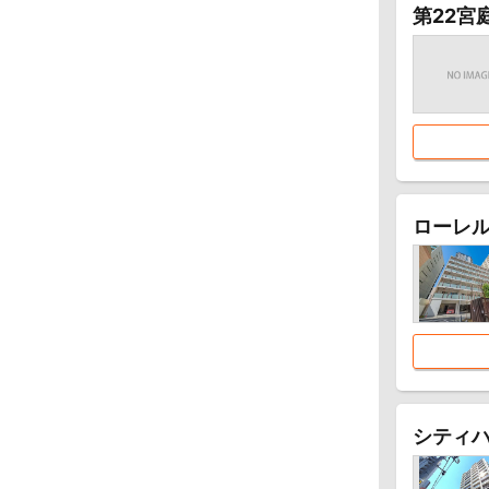
第22宮
ローレ
シティ