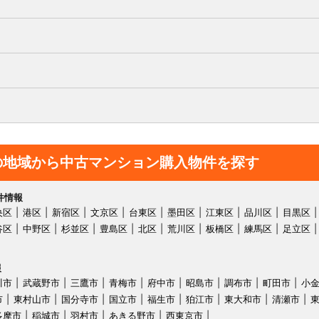
の地域から中古マンション購入物件を探す
件情報
央区
港区
新宿区
文京区
台東区
墨田区
江東区
品川区
目黒区
谷区
中野区
杉並区
豊島区
北区
荒川区
板橋区
練馬区
足立区
報
川市
武蔵野市
三鷹市
青梅市
府中市
昭島市
調布市
町田市
小
市
東村山市
国分寺市
国立市
福生市
狛江市
東大和市
清瀬市
多摩市
稲城市
羽村市
あきる野市
西東京市