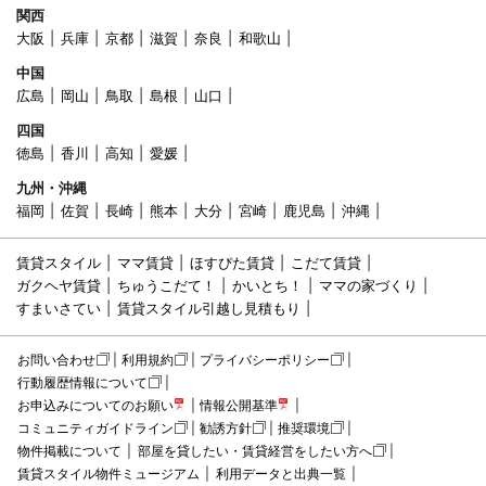
関西
大阪
兵庫
京都
滋賀
奈良
和歌山
中国
広島
岡山
鳥取
島根
山口
四国
徳島
香川
高知
愛媛
九州・沖縄
福岡
佐賀
長崎
熊本
大分
宮崎
鹿児島
沖縄
賃貸スタイル
ママ賃貸
ほすぴた賃貸
こだて賃貸
ガクヘヤ賃貸
ちゅうこだて！
かいとち！
ママの家づくり
すまいさてい
賃貸スタイル引越し見積もり
お問い合わせ
利用規約
プライバシーポリシー
行動履歴情報について
お申込みについてのお願い
情報公開基準
コミュニティガイドライン
勧誘方針
推奨環境
物件掲載について
部屋を貸したい・賃貸経営をしたい方へ
賃貸スタイル物件ミュージアム
利用データと出典一覧