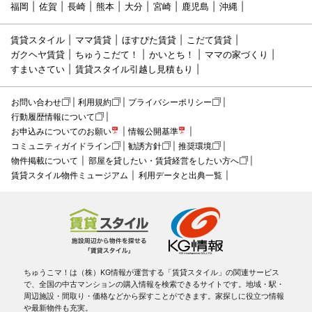
福岡
佐賀
長崎
熊本
大分
宮崎
鹿児島
沖縄
賃貸スタイル
ママ賃貸
ほすぴた賃貸
こだて賃貸
ガクヘヤ賃貸
ちゅうこだて！
かいとち！
ママの家づくり
すまいさてい
賃貸スタイル引越し見積もり
お問い合わせ
利用規約
プライバシーポリシー
行動履歴情報について
お申込みについてのお願い
情報公開基準
コミュニティガイドライン
勧誘方針
推奨環境
物件掲載について
部屋を貸したい・賃貸経営をしたい方へ
賃貸スタイル物件ミュージアム
利用データと出典一覧
ちゅうこマ！は（株）KG情報が運営する「賃貸スタイル」の関連サービス
で、全国の中古マンションの購入情報を検索できるサイトです。地域・駅・
周辺施設・間取り・価格などから探すことができます。家探しに役立つ情報
や最新物件も充実。