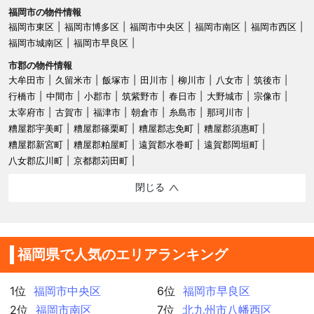
福岡市の物件情報
福岡市東区
福岡市博多区
福岡市中央区
福岡市南区
福岡市西区
福岡市城南区
福岡市早良区
市郡の物件情報
大牟田市
久留米市
飯塚市
田川市
柳川市
八女市
筑後市
行橋市
中間市
小郡市
筑紫野市
春日市
大野城市
宗像市
太宰府市
古賀市
福津市
朝倉市
糸島市
那珂川市
糟屋郡宇美町
糟屋郡篠栗町
糟屋郡志免町
糟屋郡須惠町
糟屋郡新宮町
糟屋郡粕屋町
遠賀郡水巻町
遠賀郡岡垣町
八女郡広川町
京都郡苅田町
閉じる
福岡県で人気のエリアランキング
1位
福岡市中央区
6位
福岡市早良区
2位
福岡市南区
7位
北九州市八幡西区