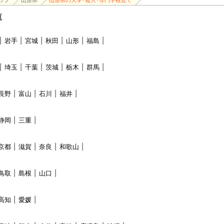
ップ
山形県
山形県の大学･短大･専門学校近く
覧
岩手
宮城
秋田
山形
福島
埼玉
千葉
茨城
栃木
群馬
長野
富山
石川
福井
静岡
三重
京都
滋賀
奈良
和歌山
鳥取
島根
山口
高知
愛媛