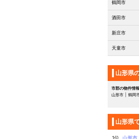
鶴岡市
酒田市
新庄市
天童市
山形県
市郡の物件情
山形市
鶴岡
山形県
1位
山形市