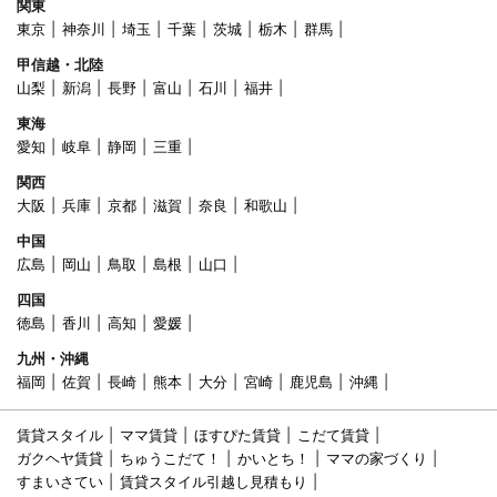
関東
東京
神奈川
埼玉
千葉
茨城
栃木
群馬
甲信越・北陸
山梨
新潟
長野
富山
石川
福井
東海
愛知
岐阜
静岡
三重
関西
大阪
兵庫
京都
滋賀
奈良
和歌山
中国
広島
岡山
鳥取
島根
山口
四国
徳島
香川
高知
愛媛
九州・沖縄
福岡
佐賀
長崎
熊本
大分
宮崎
鹿児島
沖縄
賃貸スタイル
ママ賃貸
ほすぴた賃貸
こだて賃貸
ガクヘヤ賃貸
ちゅうこだて！
かいとち！
ママの家づくり
すまいさてい
賃貸スタイル引越し見積もり