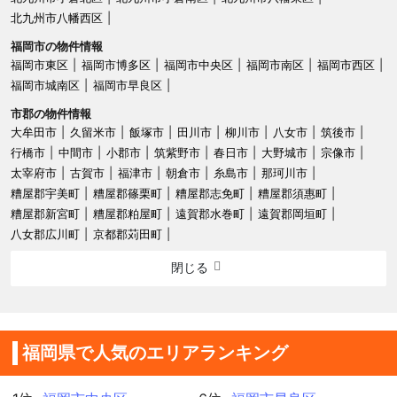
北九州市八幡西区
福岡市の物件情報
福岡市東区
福岡市博多区
福岡市中央区
福岡市南区
福岡市西区
福岡市城南区
福岡市早良区
市郡の物件情報
大牟田市
久留米市
飯塚市
田川市
柳川市
八女市
筑後市
行橋市
中間市
小郡市
筑紫野市
春日市
大野城市
宗像市
太宰府市
古賀市
福津市
朝倉市
糸島市
那珂川市
糟屋郡宇美町
糟屋郡篠栗町
糟屋郡志免町
糟屋郡須惠町
糟屋郡新宮町
糟屋郡粕屋町
遠賀郡水巻町
遠賀郡岡垣町
八女郡広川町
京都郡苅田町
閉じる
福岡県で人気のエリアランキング