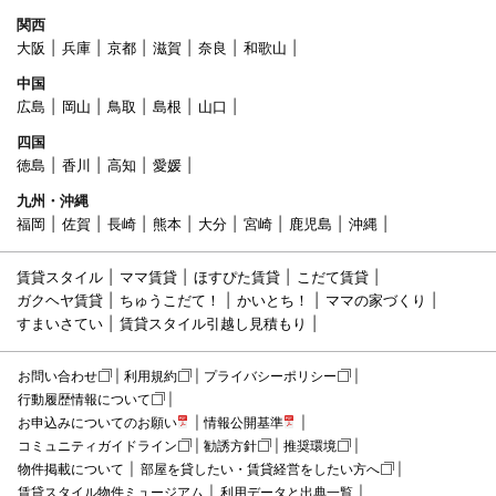
関西
大阪
兵庫
京都
滋賀
奈良
和歌山
中国
広島
岡山
鳥取
島根
山口
四国
徳島
香川
高知
愛媛
九州・沖縄
福岡
佐賀
長崎
熊本
大分
宮崎
鹿児島
沖縄
賃貸スタイル
ママ賃貸
ほすぴた賃貸
こだて賃貸
ガクヘヤ賃貸
ちゅうこだて！
かいとち！
ママの家づくり
すまいさてい
賃貸スタイル引越し見積もり
お問い合わせ
利用規約
プライバシーポリシー
行動履歴情報について
お申込みについてのお願い
情報公開基準
コミュニティガイドライン
勧誘方針
推奨環境
物件掲載について
部屋を貸したい・賃貸経営をしたい方へ
賃貸スタイル物件ミュージアム
利用データと出典一覧