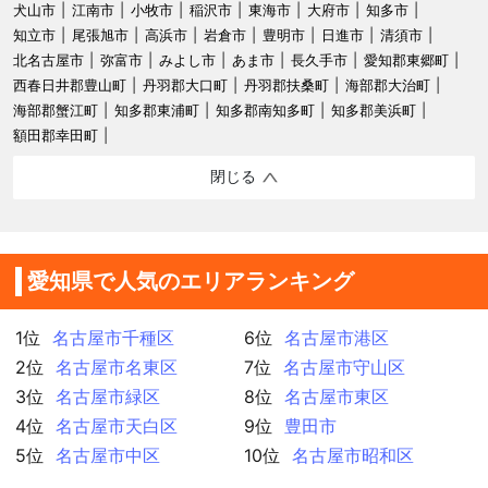
犬山市
江南市
小牧市
稲沢市
東海市
大府市
知多市
知立市
尾張旭市
高浜市
岩倉市
豊明市
日進市
清須市
北名古屋市
弥富市
みよし市
あま市
長久手市
愛知郡東郷町
西春日井郡豊山町
丹羽郡大口町
丹羽郡扶桑町
海部郡大治町
海部郡蟹江町
知多郡東浦町
知多郡南知多町
知多郡美浜町
額田郡幸田町
閉じる
愛知県で人気のエリアランキング
1位
名古屋市千種区
6位
名古屋市港区
2位
名古屋市名東区
7位
名古屋市守山区
3位
名古屋市緑区
8位
名古屋市東区
4位
名古屋市天白区
9位
豊田市
5位
名古屋市中区
10位
名古屋市昭和区