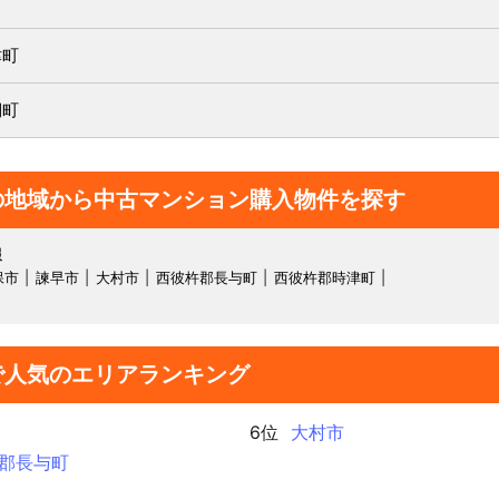
津町
棚町
の地域から中古マンション購入物件を探す
報
保市
諫早市
大村市
西彼杵郡長与町
西彼杵郡時津町
で人気のエリアランキング
6位
大村市
郡長与町