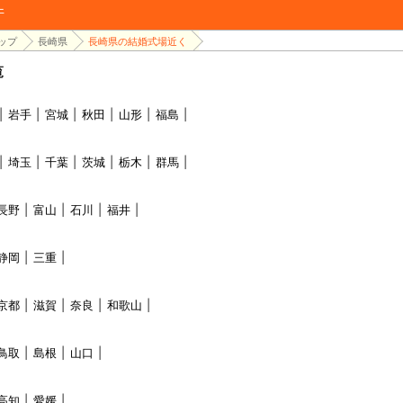
件
ップ
長崎県
長崎県の結婚式場近く
覧
岩手
宮城
秋田
山形
福島
埼玉
千葉
茨城
栃木
群馬
長野
富山
石川
福井
静岡
三重
京都
滋賀
奈良
和歌山
鳥取
島根
山口
高知
愛媛