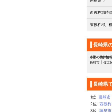
南島原市
西彼杵郡時
東彼杵郡川
長崎県
市郡の物件情
長崎市
佐世
長崎県
1位
長崎市
2位
西彼杵
3位
諫早市