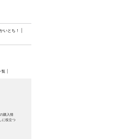
かいとち！
一覧
の購入情
しに役立つ