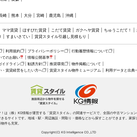
長崎
熊本
大分
宮崎
鹿児島
沖縄
ママ賃貸
ほすぴた賃貸
こだて賃貸
ガクヘヤ賃貸
ちゅうこだて！
り
すまいさてい
賃貸スタイル引越し見積もり
利用規約
プライバシーポリシー
行動履歴情報について
いてのお願い
情報公開基準
ガイドライン
勧誘方針
推奨環境
物件掲載について
い・賃貸経営をしたい方へ
賃貸スタイル物件ミュージアム
利用データと出典
マ！は（株）KG情報が運営する「賃貸スタイル」の関連サービスで、全国の中古マンション
できるサイトです。地域・駅・周辺施設・間取り・価格などから探すことができます。家探
新物件も充実。
Copyright(C) KG Intelligence CO.,LTD