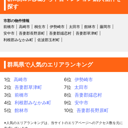
探す
市郡の物件情報
前橋市
高崎市
桐生市
伊勢崎市
太田市
館林市
藤岡市
安中市
吾妻郡長野原町
吾妻郡嬬恋村
吾妻郡草津町
利根郡みなかみ町
佐波郡玉村町
群馬県で人気のエリアランキング
1位
高崎市
6位
伊勢崎市
2位
吾妻郡草津町
7位
太田市
3位
前橋市
8位
吾妻郡嬬恋村
4位
利根郡みなかみ町
9位
安中市
5位
館林市
10位
吾妻郡長野原町
※人気のエリアランキングは、当サイトのエリアページへのアクセス数を元に