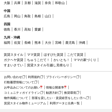
大阪
兵庫
京都
滋賀
奈良
和歌山
中国
広島
岡山
鳥取
島根
山口
四国
徳島
香川
高知
愛媛
九州・沖縄
福岡
佐賀
長崎
熊本
大分
宮崎
鹿児島
沖縄
賃貸スタイル
ママ賃貸
ほすぴた賃貸
こだて賃貸
ガクヘヤ賃貸
ちゅうこだて！
かいとち！
ママの家づくり
すまいさてい
賃貸スタイル引越し見積もり
お問い合わせ
利用規約
プライバシーポリシー
行動履歴情報について
お申込みについてのお願い
情報公開基準
コミュニティガイドライン
勧誘方針
推奨環境
物件掲載について
部屋を貸したい・賃貸経営をしたい方へ
賃貸スタイル物件ミュージアム
利用データと出典一覧