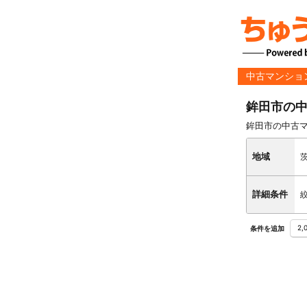
中古マンショ
鉾田市の
鉾田市の中古
地域
詳細条件
2
条件を追加