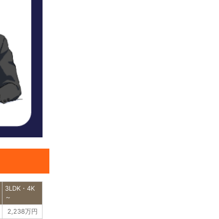
3LDK・4K
～
2,238万円