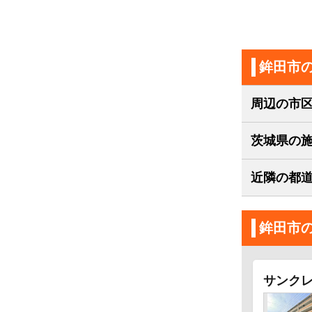
鉾田市
周辺の市
茨城県の
近隣の都
鉾田市
サンク