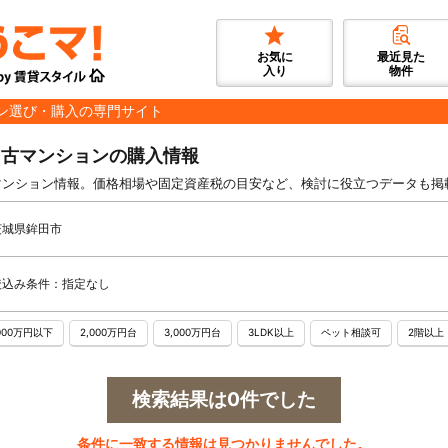
お気に
最近見た
入り
物件
ン選び・購入の専門サイト
中古マンションの購入情報
マンション情報。価格相場や固定資産税の目安など、検討に役立つデータも掲
茨城県鉾田市
絞込み条件：指定なし
,000万円以下
2,000万円台
3,000万円台
3LDK以上
ペット相談可
2階以上
検索結果は0件でした
条件に一致する情報は見つかりませんでした。