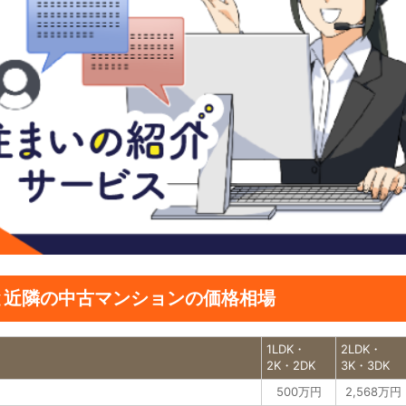
と近隣の中古マンションの価格相場
1LDK・
2LDK・
2K・2DK
3K・3DK
500万円
2,568万円