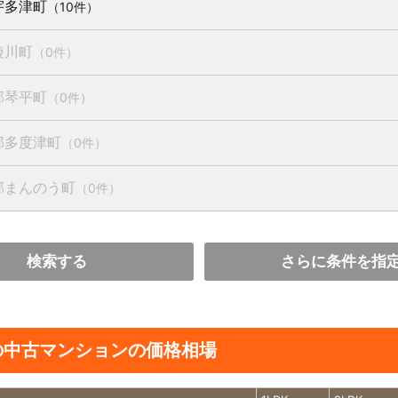
宇多津町
（10件）
綾川町
（0件）
郡琴平町
（0件）
郡多度津町
（0件）
郡まんのう町
（0件）
検索する
さらに条件を指
の中古マンションの価格相場