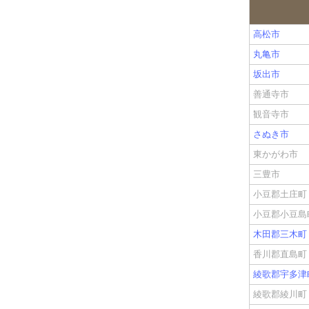
高松市
丸亀市
坂出市
善通寺市
観音寺市
さぬき市
東かがわ市
三豊市
小豆郡土庄町
小豆郡小豆島
木田郡三木町
香川郡直島町
綾歌郡宇多津
綾歌郡綾川町