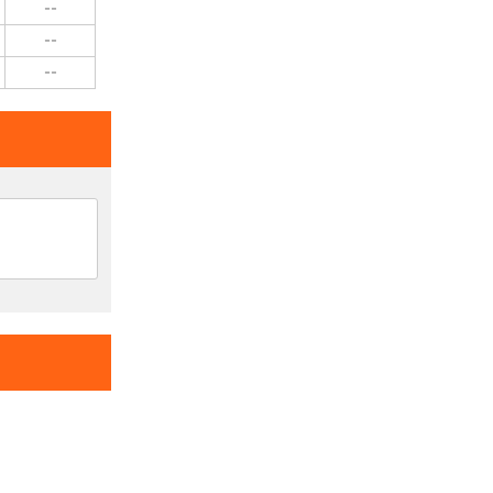
--
--
--