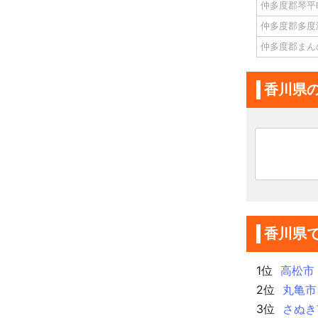
仲多度郡琴平
仲多度郡多度
仲多度郡まん
香川県
香川県
1位
高松市
2位
丸亀市
3位
さぬき