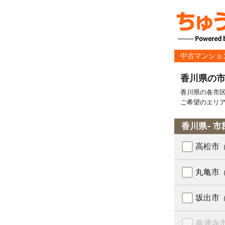
中古マンショ
香川県の
香川県の各市
ご希望のエリ
香川県- 市
高松市
丸亀市
坂出市
善通寺