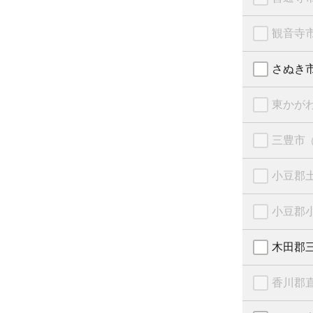
観音寺
さぬき
東かが
三豊市
小豆郡
小豆郡
木田郡
香川郡