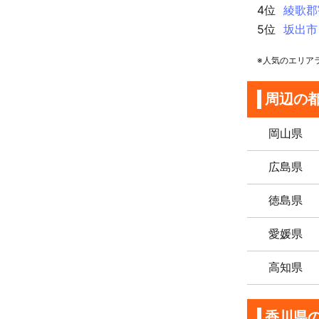
4位
綾歌郡
5位
坂出市
※人気のエリア
周辺の
岡山県
広島県
徳島県
愛媛県
高知県
香川県